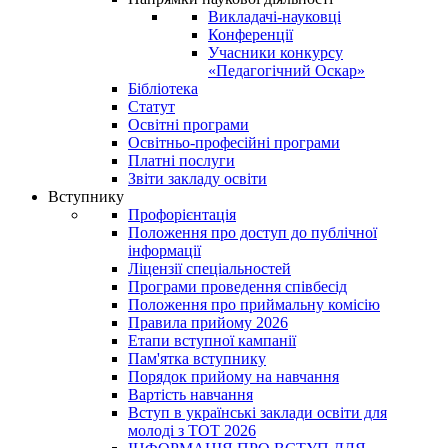
Викладачі-науковці
Конференції
Учасники конкурсу
«Педагогічний Оскар»
Бібліотека
Статут
Освітні програми
Освітньо-професійні програми
Платні послуги
Звіти закладу освіти
Вступнику
Профорієнтація
Положення про доступ до публічної
інформації
Ліцензії спеціальностей
Програми проведення співбесід
Положення про приймальну комісію
Правила прийому 2026
Етапи вступної кампанії
Пам'ятка вступнику
Порядок прийому на навчання
Вартість навчання
Вступ в українські заклади освіти для
молоді з ТОТ 2026