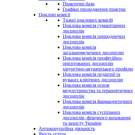
Практичні бази
Графіки проходження практик
Циклові комісії
Тижні циклових комісій
Циклова комісія гуманітарних
дисциплін
Циклова комісія природничих
дисциплін
Циклова комісія
загальномедичних дисциплін
Циклова комісія професійно-
орієнтованих дисциплін
хірургічно-акушерського профілю
Циклова комісія педіатрії та
вузьких клінічних дисциплін
Циклова комісія основ
медсестринства та терапевтичних
дисциплін
Циклова комісія фармацевтичних
дисциплін
Циклова комісія суспільних
дисциплін, фізичного виховання
та захисту України
Антикорупційна діяльність
Якість освіти