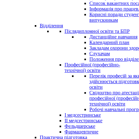
Список вакантних пос
Інформація про праце
Корисні поради студен
випускникам
Відділення
Післядипломної освіти та БПР
Дистанційне навчання
Календарний план
Закладам охорони здор
Слухачам
Положення про відділ
Професійної (професійно-
технічної) освіти
Перелік професій за я
здійснюється підготовк
освіти
Свідоцтво про атестац
професійної (професій
технічної) освіти
Робочі навчальні прог
І медсестринське
ІІ медсестринське
Фельдшерське
Фармацевтичне
Практична підготовка