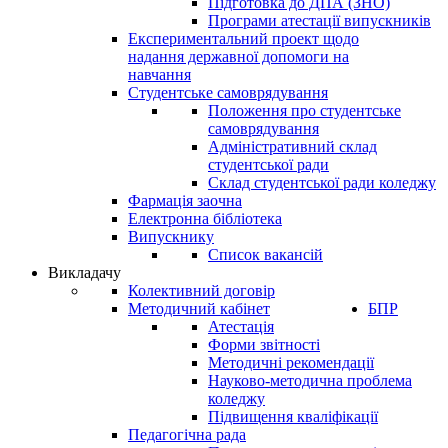
Підготовка до ДПА (ЗНО)
Програми атестації випускників
Експериментальний проект щодо
надання державної допомоги на
навчання
Студентське самоврядування
Положення про студентське
самоврядування
Адміністративний склад
студентської ради
Склад студентської ради коледжу
Фармація заочна
Електронна бібліотека
Випускнику
Список вакансій
Викладачу
Колективний договір
Методичний кабінет
БПР
Атестація
Форми звітності
Методичні рекомендації
Науково-методична проблема
коледжу
Підвищення кваліфікації
Педагогічна рада