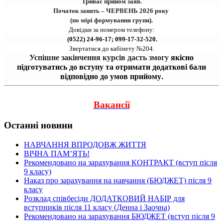
Триває прийом заяв.
Початок занять – ЧЕРВЕНЬ 2026 року 
(по мірі формування групи).
Довідки за номером телефону:
 (0522) 24-96-17; 099-17-32-520.
Звертатися до кабінету №204.
Успішне закінчення курсів дасть змогу 
якісно
підготуватись до вступу та отримати додаткові бали
відповідно до умов прийому
.
Вакансії
Останні новини
НАВЧАННЯ ВПРОДОВЖ ЖИТТЯ
ВІЧНА ПАМʼЯТЬ!
Рекомендовано на зарахування КОНТРАКТ (вступ після
9 класу)
Наказ про зарахування на навчання (БЮДЖЕТ) після 9
класу
Розклад співбесіди ДОДАТКОВИЙ НАБІР для
вступників після 11 класу (Денна і Заочна)
Рекомендовано на зарахування БЮДЖЕТ (вступ після 9