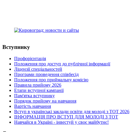
адреса: Студентський бульвар, 16
м.Кропивницький, Україна, 25015
+38(0522) 24-96-17
телефон:
medcollege2014@ukr.net
e-mail:
Вступнику
Профорієнтація
Положення про доступ до публічної інформації
Ліцензії спеціальностей
Програми проведення співбесід
Положення про приймальну комісію
Правила прийому 2026
Етапи вступної кампанії
Пам'ятка вступнику
Порядок прийому на навчання
Вартість навчання
Вступ в українські заклади освіти для молоді з ТОТ 2026
ІНФОРМАЦІЯ ПРО ВСТУП ДЛЯ МОЛОДІ З ТОТ
Навчайся в Україні - інвестуй у своє майбутнє!