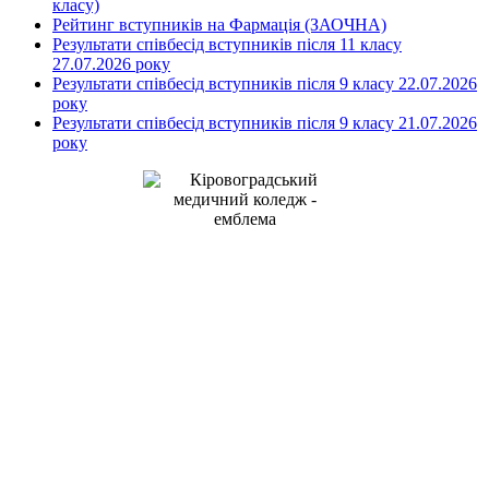
класу)
Рейтинг вступників на Фармація (ЗАОЧНА)
Результати співбесід вступників після 11 класу
27.07.2026 року
Результати співбесід вступників після 9 класу 22.07.2026
року
Результати співбесід вступників після 9 класу 21.07.2026
року
Kirovohrad Mukhin Medical
Professional College
address: Studentskyi Boulevard, 16
Kropyvnytskyi, Ukraine, 25015
+38(0522) 24-96-17
телефон:
medcollege2014@ukr.net
e-mail:
Кіровоградський медичний фаховий
коледж ім. Є.Й. Мухіна