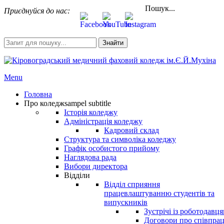
Пошук...
Приєднуйся до нас:
Знайти
Menu
Головна
Про коледж
sampel subtitle
Історія коледжу
Адміністрація коледжу
Кадровий склад
Структура та символіка коледжу
Графік особистого прийому
Наглядова рада
Вибори директора
Відділи
Відділ сприяння
працевлаштуванню студентів та
випускників
Зустрічі із роботодавц
Договори про співпра