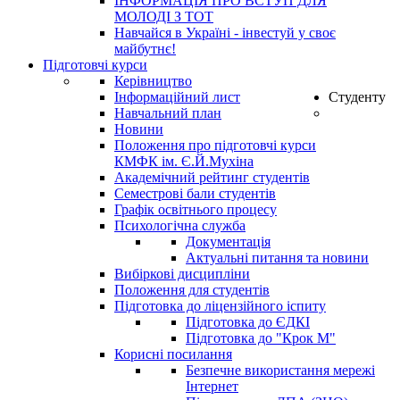
ІНФОРМАЦІЯ ПРО ВСТУП ДЛЯ
МОЛОДІ З ТОТ
Навчайся в Україні - інвестуй у своє
майбутнє!
Підготовчі курси
Керівництво
Інформаційний лист
Студенту
Навчальний план
Новини
Положення про підготовчі курси
КМФК ім. Є.Й.Мухіна
Академічний рейтинг студентів
Семестрові бали студентів
Графік освітнього процесу
Психологічна служба
Документація
Актуальні питання та новини
Вибіркові дисципліни
Положення для студентів
Підготовка до ліцензійного іспиту
Підготовка до ЄДКІ
Підготовка до "Крок М"
Корисні посилання
Безпечне використання мережі
Інтернет