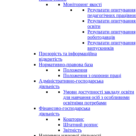
Моніторинг якості
Результати опитування
педагогічних працівни
Результати опитування
освіти
Результати опитування
роботодавців
Результати опитування
випускників
Прозорість та інформаційна
відкритість
Нормативно-правова база
Положення
Положення з охорони праці
Адміністративно-господарська
діяльність
Умови доступності закладу освіти
для навчання осіб з особливими
освітніми потребами
Фінансово-господарська
діяльність
Кошторис
Штатний розпис
Звітність
Напрямки наукової діяльності