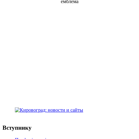
Kirovohrad Mukhin Medical
Professional College
address: Studentskyi Boulevard, 16
Kropyvnytskyi, Ukraine, 25015
+38(0522) 24-96-17
телефон:
medcollege2014@ukr.net
e-mail:
Кіровоградський медичний фаховий
коледж ім. Є.Й. Мухіна
адреса: Студентський бульвар, 16
м.Кропивницький, Україна, 25015
+38(0522) 24-96-17
телефон:
medcollege2014@ukr.net
e-mail:
Вступнику