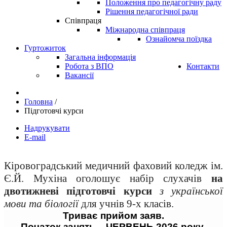
Положення про педагогічну раду
Рішення педагогічної ради
Співпраця
Міжнародна співпраця
Ознайомча поїздка
Гуртожиток
Загальна інформація
Робота з ВПО
Контакти
Вакансії
Головна
/
Підготовчі курси
Надрукувати
E-mail
Кіровоградський медичний фаховий коледж ім. 
Є.Й. Мухіна оголошує набір слухачів
 на 
двотижневі підготовчі курси
з української 
мови та біології 
для учнів 9-х класів.
Триває прийом заяв.
Початок занять – ЧЕРВЕНЬ 2026 року 