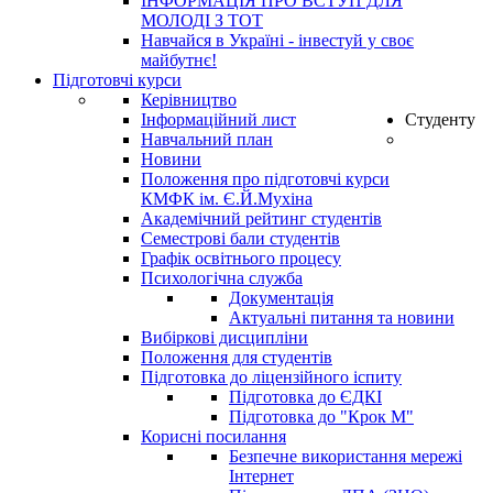
ІНФОРМАЦІЯ ПРО ВСТУП ДЛЯ
МОЛОДІ З ТОТ
Навчайся в Україні - інвестуй у своє
майбутнє!
Підготовчі курси
Керівництво
Інформаційний лист
Студенту
Навчальний план
Новини
Положення про підготовчі курси
КМФК ім. Є.Й.Мухіна
Академічний рейтинг студентів
Семестрові бали студентів
Графік освітнього процесу
Психологічна служба
Документація
Актуальні питання та новини
Вибіркові дисципліни
Положення для студентів
Підготовка до ліцензійного іспиту
Підготовка до ЄДКІ
Підготовка до "Крок М"
Корисні посилання
Безпечне використання мережі
Інтернет