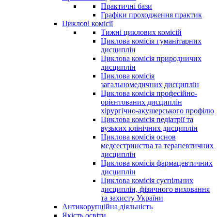
Практичні бази
Графіки проходження практик
Циклові комісії
Тижні циклових комісій
Циклова комісія гуманітарних
дисциплін
Циклова комісія природничих
дисциплін
Циклова комісія
загальномедичних дисциплін
Циклова комісія професійно-
орієнтованих дисциплін
хірургічно-акушерського профілю
Циклова комісія педіатрії та
вузьких клінічних дисциплін
Циклова комісія основ
медсестринства та терапевтичних
дисциплін
Циклова комісія фармацевтичних
дисциплін
Циклова комісія суспільних
дисциплін, фізичного виховання
та захисту України
Антикорупційна діяльність
Якість освіти