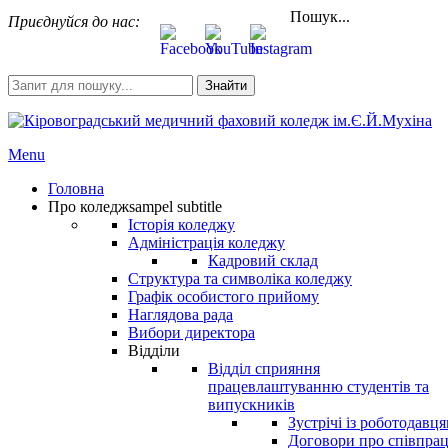
Пошук...
Приєднуйся до нас:
Знайти
Menu
Головна
Про коледж
sampel subtitle
Історія коледжу
Адміністрація коледжу
Кадровий склад
Структура та символіка коледжу
Графік особистого прийому
Наглядова рада
Вибори директора
Відділи
Відділ сприяння
працевлаштуванню студентів та
випускників
Зустрічі із роботодавц
Договори про співпра