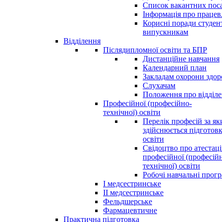
Список вакантних пос
Інформація про праце
Корисні поради студен
випускникам
Відділення
Післядипломної освіти та БПР
Дистанційне навчання
Календарний план
Закладам охорони здор
Слухачам
Положення про відділ
Професійної (професійно-
технічної) освіти
Перелік професій за я
здійснюється підготовк
освіти
Свідоцтво про атестац
професійної (професій
технічної) освіти
Робочі навчальні прог
І медсестринське
ІІ медсестринське
Фельдшерське
Фармацевтичне
Практична підготовка