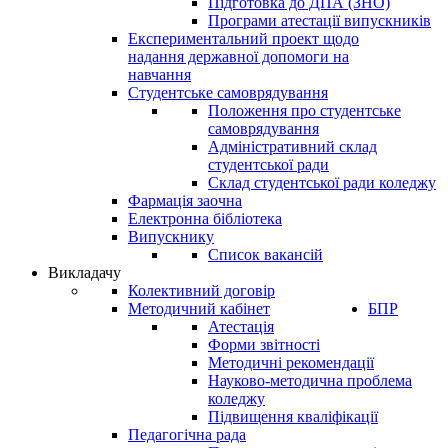
Підготовка до ДПА (ЗНО)
Програми атестації випускників
Експериментальний проект щодо
надання державної допомоги на
навчання
Студентське самоврядування
Положення про студентське
самоврядування
Адміністративний склад
студентської ради
Склад студентської ради коледжу
Фармація заочна
Електронна бібліотека
Випускнику
Список вакансій
Викладачу
Колективний договір
Методичний кабінет
БПР
Атестація
Форми звітності
Методичні рекомендації
Науково-методична проблема
коледжу
Підвищення кваліфікації
Педагогічна рада