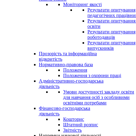
Моніторинг якості
Результати опитування
педагогічних працівни
Результати опитування
освіти
Результати опитування
роботодавців
Результати опитування
випускників
Прозорість та інформаційна
відкритість
Нормативно-правова база
Положення
Положення з охорони праці
Адміністративно-господарська
діяльність
Умови доступності закладу освіти
для навчання осіб з особливими
освітніми потребами
Фінансово-господарська
діяльність
Кошторис
Штатний розпис
Звітність
Напрямки наукової діяльності