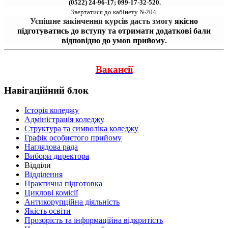
 (0522) 24-96-17; 099-17-32-520.
Звертатися до кабінету №204.
Успішне закінчення курсів дасть змогу 
якісно
підготуватись до вступу та отримати додаткові бали
відповідно до умов прийому
.
Вакансії
Навігаційний блок
Історія коледжу
Адміністрація коледжу
Структура та символіка коледжу
Графік особистого прийому
Наглядова рада
Вибори директора
Відділи
Відділення
Практична підготовка
Циклові комісії
Антикорупційна діяльність
Якість освіти
Прозорість та інформаційна відкритість