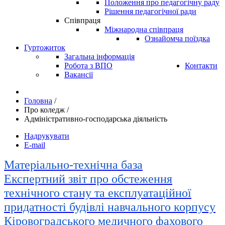
Положення про педагогічну раду
Рішення педагогічної ради
Співпраця
Міжнародна співпраця
Ознайомча поїздка
Гуртожиток
Загальна інформація
Робота з ВПО
Контакти
Вакансії
Головна
/
Про коледж
/
Адміністративно-господарська діяльність
Надрукувати
E-mail
Матеріально-технічна база
Експертний звіт про обстеження
технічного стану та експлуатаційної
придатності будівлі навчального корпусу
Кіровоградського медичного фахового