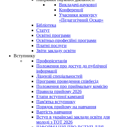
Викладачі-науковці
Конференції
Учасники конкурсу
«Педагогічний Оскар»
Бібліотека
Статут
Освітні програми
Освітньо-професійні програми
Платні послуги
Звіти закладу освіти
Вступнику
Профорієнтація
Положення про доступ до публічної
інформації
Ліцензії спеціальностей
Програми проведення співбесід
Положення про приймальну комісію
Правила прийому 2026
Етапи вступної кампанії
Пам'ятка вступнику
Порядок прийому на навчання
Вартість навчання
Вступ в українські заклади освіти для
молоді з ТОТ 2026