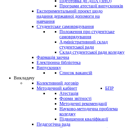
Підготовка до ДПА (ЗНО)
Програми атестації випускників
Експериментальний проект щодо
надання державної допомоги на
навчання
Студентське самоврядування
Положення про студентське
самоврядування
Адміністративний склад
студентської ради
Склад студентської ради коледжу
Фармація заочна
Електронна бібліотека
Випускнику
Список вакансій
Викладачу
Колективний договір
Методичний кабінет
БПР
Атестація
Форми звітності
Методичні рекомендації
Науково-методична проблема
коледжу
Підвищення кваліфікації
Педагогічна рада