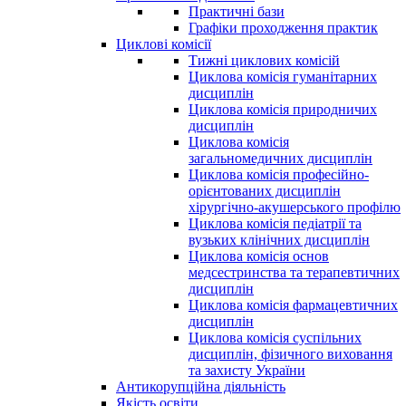
Практичні бази
Графіки проходження практик
Циклові комісії
Тижні циклових комісій
Циклова комісія гуманітарних
дисциплін
Циклова комісія природничих
дисциплін
Циклова комісія
загальномедичних дисциплін
Циклова комісія професійно-
орієнтованих дисциплін
хірургічно-акушерського профілю
Циклова комісія педіатрії та
вузьких клінічних дисциплін
Циклова комісія основ
медсестринства та терапевтичних
дисциплін
Циклова комісія фармацевтичних
дисциплін
Циклова комісія суспільних
дисциплін, фізичного виховання
та захисту України
Антикорупційна діяльність
Якість освіти