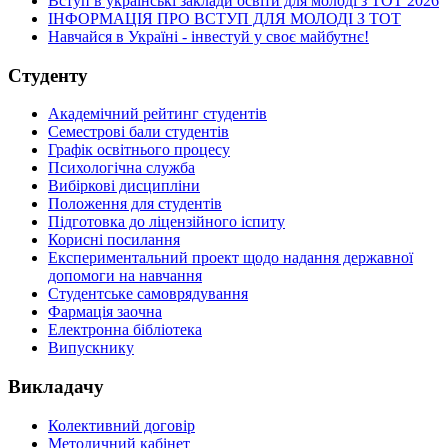
Вступ в українські заклади освіти для молоді з ТОТ 2026
ІНФОРМАЦІЯ ПРО ВСТУП ДЛЯ МОЛОДІ З ТОТ
Навчайся в Україні - інвестуй у своє майбутнє!
Студенту
Академічний рейтинг студентів
Семестрові бали студентів
Графік освітнього процесу
Психологічна служба
Вибіркові дисципліни
Положення для студентів
Підготовка до ліцензійного іспиту
Корисні посилання
Експериментальний проект щодо надання державної
допомоги на навчання
Студентське самоврядування
Фармація заочна
Електронна бібліотека
Випускнику
Викладачу
Колективний договір
Методичний кабінет