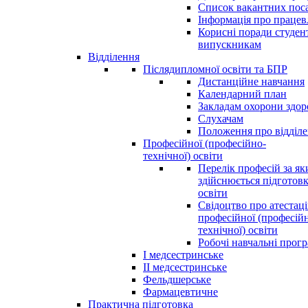
Список вакантних пос
Інформація про праце
Корисні поради студен
випускникам
Відділення
Післядипломної освіти та БПР
Дистанційне навчання
Календарний план
Закладам охорони здор
Слухачам
Положення про відділ
Професійної (професійно-
технічної) освіти
Перелік професій за я
здійснюється підготовк
освіти
Свідоцтво про атестац
професійної (професій
технічної) освіти
Робочі навчальні прог
І медсестринське
ІІ медсестринське
Фельдшерське
Фармацевтичне
Практична підготовка