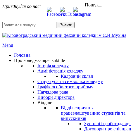
Пошук...
Приєднуйся до нас:
Знайти
Menu
Головна
Про коледж
sampel subtitle
Історія коледжу
Адміністрація коледжу
Кадровий склад
Структура та символіка коледжу
Графік особистого прийому
Наглядова рада
Вибори директора
Відділи
Відділ сприяння
працевлаштуванню студентів та
випускників
Зустрічі із роботодавц
Договори про співпра