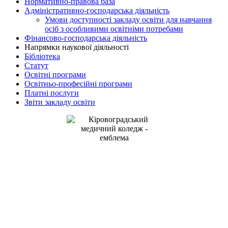
Нормативно-правова база
Адміністративно-господарська діяльність
Умови доступності закладу освіти для навчання
осіб з особливими освітніми потребами
Фінансово-господарська діяльність
Напрямки наукової діяльності
Бібліотека
Статут
Освітні програми
Освітньо-професійні програми
Платні послуги
Звіти закладу освіти
Kirovohrad Mukhin Medical
Professional College
address: Studentskyi Boulevard, 16