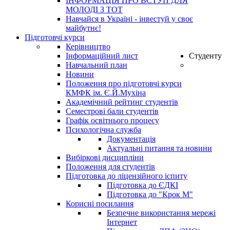
ІНФОРМАЦІЯ ПРО ВСТУП ДЛЯ
МОЛОДІ З ТОТ
Навчайся в Україні - інвестуй у своє
майбутнє!
Підготовчі курси
Керівництво
Інформаційний лист
Студенту
Навчальний план
Новини
Положення про підготовчі курси
КМФК ім. Є.Й.Мухіна
Академічний рейтинг студентів
Семестрові бали студентів
Графік освітнього процесу
Психологічна служба
Документація
Актуальні питання та новини
Вибіркові дисципліни
Положення для студентів
Підготовка до ліцензійного іспиту
Підготовка до ЄДКІ
Підготовка до "Крок М"
Корисні посилання
Безпечне використання мережі
Інтернет