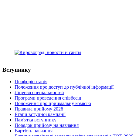
Kropyvnytskyi, Ukraine, 25015
+38(0522) 24-96-17
телефон:
medcollege2014@ukr.net
e-mail:
Кіровоградський медичний фаховий
коледж ім. Є.Й. Мухіна
адреса: Студентський бульвар, 16
м.Кропивницький, Україна, 25015
+38(0522) 24-96-17
телефон:
medcollege2014@ukr.net
e-mail:
Вступнику
Профорієнтація
Положення про доступ до публічної інформації
Ліцензії спеціальностей
Програми проведення співбесід
Положення про приймальну комісію
Правила прийому 2026
Етапи вступної кампанії
Пам'ятка вступнику
Порядок прийому на навчання
Вартість навчання