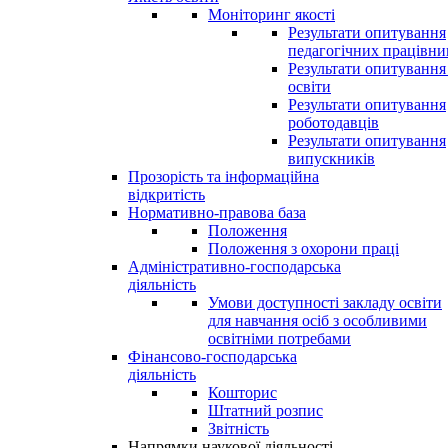
Моніторинг якості
Результати опитування
педагогічних працівни
Результати опитування
освіти
Результати опитування
роботодавців
Результати опитування
випускників
Прозорість та інформаційна
відкритість
Нормативно-правова база
Положення
Положення з охорони праці
Адміністративно-господарська
діяльність
Умови доступності закладу освіти
для навчання осіб з особливими
освітніми потребами
Фінансово-господарська
діяльність
Кошторис
Штатний розпис
Звітність
Напрямки наукової діяльності