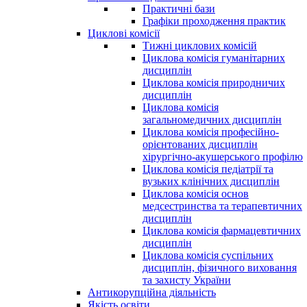
Практичні бази
Графіки проходження практик
Циклові комісії
Тижні циклових комісій
Циклова комісія гуманітарних
дисциплін
Циклова комісія природничих
дисциплін
Циклова комісія
загальномедичних дисциплін
Циклова комісія професійно-
орієнтованих дисциплін
хірургічно-акушерського профілю
Циклова комісія педіатрії та
вузьких клінічних дисциплін
Циклова комісія основ
медсестринства та терапевтичних
дисциплін
Циклова комісія фармацевтичних
дисциплін
Циклова комісія суспільних
дисциплін, фізичного виховання
та захисту України
Антикорупційна діяльність
Якість освіти