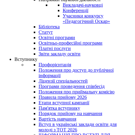
Викладачі-науковці
Конференції
Учасники конкурсу
«Педагогічний Оскар»
Бібліотека
Статут
Освітні програми
Освітньо-професійні програми
Платні послуги
Звіти закладу освіти
Вступнику
Профорієнтація
Положення про доступ до публічної
інформації
Ліцензії спеціальностей
Програми проведення співбесід
Положення про приймальну комісію
Правила прийому 2026
Етапи вступної кампанії
Пам'ятка вступнику
Порядок прийому на навчання
Вартість навчання
Вступ в українські заклади освіти для
молоді з ТОТ 2026