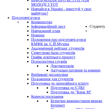
ІНФОРМАЦІЯ ПРО ВСТУП ДЛЯ
МОЛОДІ З ТОТ
Навчайся в Україні - інвестуй у своє
майбутнє!
Підготовчі курси
Керівництво
Інформаційний лист
Студенту
Навчальний план
Новини
Положення про підготовчі курси
КМФК ім. Є.Й.Мухіна
Академічний рейтинг студентів
Семестрові бали студентів
Графік освітнього процесу
Психологічна служба
Документація
Актуальні питання та новини
Вибіркові дисципліни
Положення для студентів
Підготовка до ліцензійного іспиту
Підготовка до ЄДКІ
Підготовка до "Крок М"
Корисні посилання
Безпечне використання мережі
Інтернет