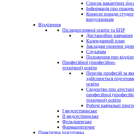
Список вакантних пос
Інформація про праце
Корисні поради студен
випускникам
Відділення
Післядипломної освіти та БПР
Дистанційне навчання
Календарний план
Закладам охорони здор
Слухачам
Положення про відділ
Професійної (професійно-
технічної) освіти
Перелік професій за я
здійснюється підготовк
освіти
Свідоцтво про атестац
професійної (професій
технічної) освіти
Робочі навчальні прог
І медсестринське
ІІ медсестринське
Фельдшерське
Фармацевтичне
Практична підготовка