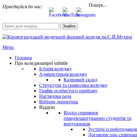
Пошук...
Приєднуйся до нас:
Знайти
Menu
Головна
Про коледж
sampel subtitle
Історія коледжу
Адміністрація коледжу
Кадровий склад
Структура та символіка коледжу
Графік особистого прийому
Наглядова рада
Вибори директора
Відділи
Відділ сприяння
працевлаштуванню студентів та
випускників
Зустрічі із роботодавц
Договори про співпра