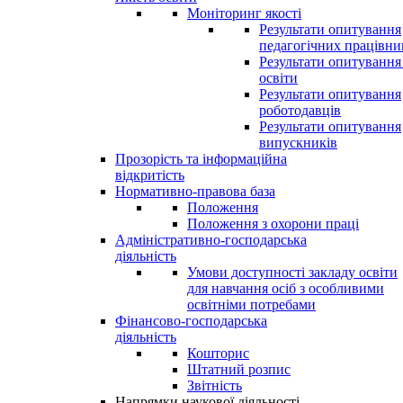
Моніторинг якості
Результати опитування
педагогічних працівни
Результати опитування
освіти
Результати опитування
роботодавців
Результати опитування
випускників
Прозорість та інформаційна
відкритість
Нормативно-правова база
Положення
Положення з охорони праці
Адміністративно-господарська
діяльність
Умови доступності закладу освіти
для навчання осіб з особливими
освітніми потребами
Фінансово-господарська
діяльність
Кошторис
Штатний розпис
Звітність
Напрямки наукової діяльності