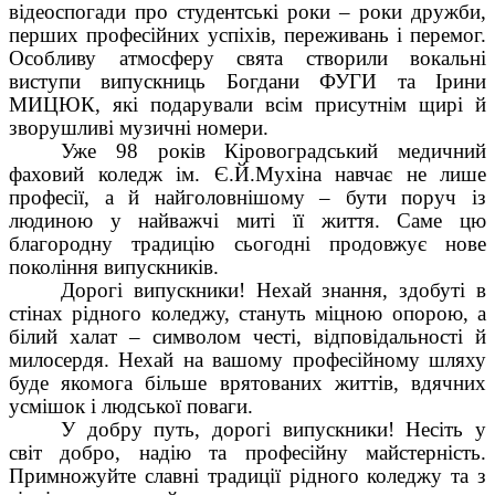
відеоспогади про студентські роки – роки дружби,
перших професійних успіхів, переживань і перемог.
Особливу атмосферу свята створили вокальні
виступи випускниць
Богдани ФУГИ
та
Ірини
МИЦЮК,
які подарували всім присутнім щирі й
зворушливі музичні номери.
Уже
98 років
Кіровоградський медичний
фаховий коледж ім. Є.Й.Мухіна навчає не лише
професії, а й найголовнішому – бути поруч із
людиною у найважчі миті її життя. Саме цю
благородну традицію сьогодні продовжує нове
покоління випускників.
Дорогі випускники! Нехай знання, здобуті в
стінах рідного коледжу, стануть міцною опорою, а
білий халат – символом честі, відповідальності й
милосердя. Нехай на вашому професійному шляху
буде якомога більше врятованих життів, вдячних
усмішок і людської поваги.
У добру путь, дорогі випускники! Несіть у
світ добро, надію та професійну майстерність.
Примножуйте славні традиції рідного коледжу та з