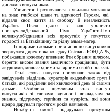
дипломів випускникам.
Урочистості розпочалися з хвилини мовчання
на знак глибокої шани та вдячності Героям, які
віддали своє життя за свободу й незалежність
України. Після цього в залі урочисто
прозвучали
Державний Гімн України
та
Гімн
коледжу
,об'єднавши всіх присутніх у почуттях
гордості за Батьківщину та рідну альма-матер.
Із щирими словами привітання до випускників
звернулася директорка коледжу
Світлана БОНДАРЬ,
побажавши кожному впевнено йти обраним шляхом,
берегти високе звання медичного працівника, бути
людяними, милосердними та вірними своїй професії.
Теплі слова напуття пролунали також від
завідувачів відділень, кураторів академічних груп і
батьків, які розділили цей хвилюючий день зі своїми
дітьми. Особливо щемливим став виступ
випускників зі словами вдячності викладачам за
знання, підтримку, терпіння та мудрість, які вони
щедро дарували протягом років навчання.
Незабутні емоції подарували присутнім