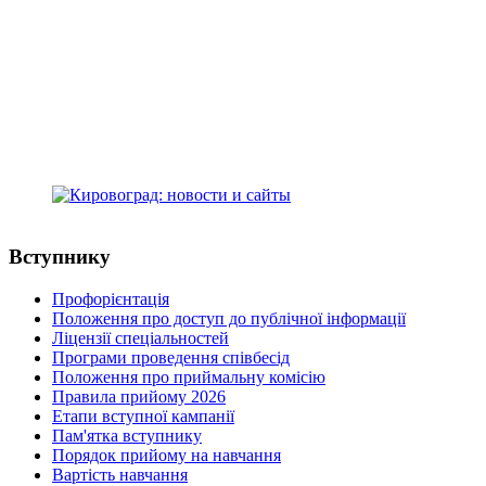
Kropyvnytskyi, Ukraine, 25015
+38(0522) 24-96-17
телефон:
medcollege2014@ukr.net
e-mail:
Кіровоградський медичний фаховий
коледж ім. Є.Й. Мухіна
адреса: Студентський бульвар, 16
м.Кропивницький, Україна, 25015
+38(0522) 24-96-17
телефон:
medcollege2014@ukr.net
e-mail:
Вступнику
Профорієнтація
Положення про доступ до публічної інформації
Ліцензії спеціальностей
Програми проведення співбесід
Положення про приймальну комісію
Правила прийому 2026
Етапи вступної кампанії
Пам'ятка вступнику
Порядок прийому на навчання
Вартість навчання