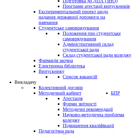
Підготовка до ДПА (ЗНО)
Програми атестації випускників
Експериментальний проект щодо
надання державної допомоги на
навчання
Студентське самоврядування
Положення про студентське
самоврядування
Адміністративний склад
студентської ради
Склад студентської ради коледжу
Фармація заочна
Електронна бібліотека
Випускнику
Список вакансій
Викладачу
Колективний договір
Методичний кабінет
БПР
Атестація
Форми звітності
Методичні рекомендації
Науково-методична проблема
коледжу
Підвищення кваліфікації
Педагогічна рада