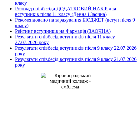
класу
Розклад співбесіди ДОДАТКОВИЙ НАБІР для
вступників після 11 класу (Денна і Заочна)
Рекомендовано на зарахування БЮДЖЕТ (вступ після 9
класу)
Рейтинг вступників на Фармація (ЗАОЧНА)
Результати співбесід вступників після 11 класу
27.07.2026 року
Результати співбесід вступників після 9 класу 22.07.2026
року
Результати співбесід вступників після 9 класу 21.07.2026
року
Kirovohrad Mukhin Medical
Professional College
address: Studentskyi Boulevard, 16