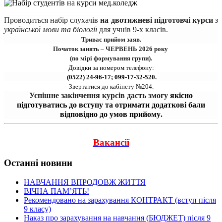
Проводиться набір 
слухачів
на двотижневі підготовчі курси 
з 
української мови та біології
для учнів 9-х класів.
Триває прийом заяв.
Початок занять – ЧЕРВЕНЬ 2026 року 
(по мірі формування групи).
Довідки за номером телефону:
 (0522) 24-96-17; 099-17-32-520.
Звертатися до кабінету №204.
Успішне закінчення курсів дасть змогу 
якісно
підготуватись до вступу та отримати додаткові бали
відповідно до умов прийому
.
Вакансії
Останні новини
НАВЧАННЯ ВПРОДОВЖ ЖИТТЯ
ВІЧНА ПАМʼЯТЬ!
Рекомендовано на зарахування КОНТРАКТ (вступ після
9 класу)
Наказ про зарахування на навчання (БЮДЖЕТ) після 9