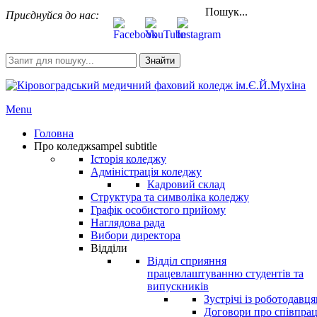
Пошук...
Приєднуйся до нас:
Знайти
Menu
Головна
Про коледж
sampel subtitle
Історія коледжу
Адміністрація коледжу
Кадровий склад
Структура та символіка коледжу
Графік особистого прийому
Наглядова рада
Вибори директора
Відділи
Відділ сприяння
працевлаштуванню студентів та
випускників
Зустрічі із роботодавц
Договори про співпра