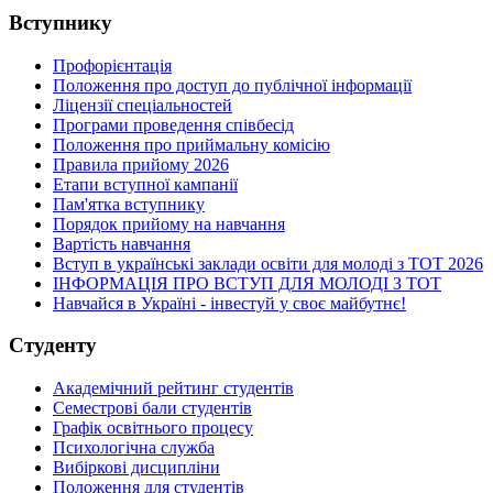
Вступнику
Профорієнтація
Положення про доступ до публічної інформації
Ліцензії спеціальностей
Програми проведення співбесід
Положення про приймальну комісію
Правила прийому 2026
Етапи вступної кампанії
Пам'ятка вступнику
Порядок прийому на навчання
Вартість навчання
Вступ в українські заклади освіти для молоді з ТОТ 2026
ІНФОРМАЦІЯ ПРО ВСТУП ДЛЯ МОЛОДІ З ТОТ
Навчайся в Україні - інвестуй у своє майбутнє!
Студенту
Академічний рейтинг студентів
Семестрові бали студентів
Графік освітнього процесу
Психологічна служба
Вибіркові дисципліни
Положення для студентів