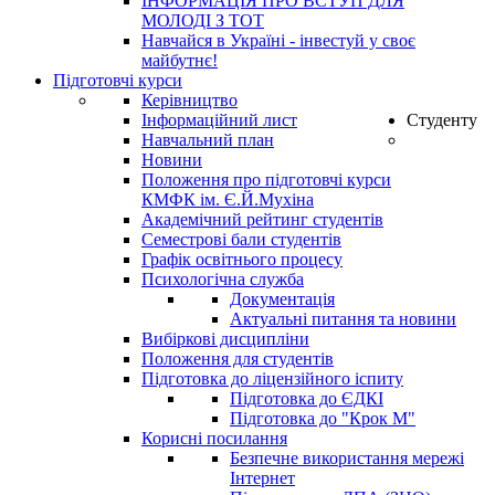
ІНФОРМАЦІЯ ПРО ВСТУП ДЛЯ
МОЛОДІ З ТОТ
Навчайся в Україні - інвестуй у своє
майбутнє!
Підготовчі курси
Керівництво
Інформаційний лист
Студенту
Навчальний план
Новини
Положення про підготовчі курси
КМФК ім. Є.Й.Мухіна
Академічний рейтинг студентів
Семестрові бали студентів
Графік освітнього процесу
Психологічна служба
Документація
Актуальні питання та новини
Вибіркові дисципліни
Положення для студентів
Підготовка до ліцензійного іспиту
Підготовка до ЄДКІ
Підготовка до "Крок М"
Корисні посилання
Безпечне використання мережі
Інтернет