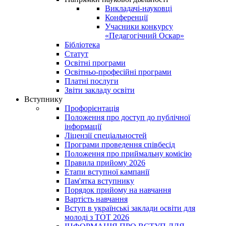
Викладачі-науковці
Конференції
Учасники конкурсу
«Педагогічний Оскар»
Бібліотека
Статут
Освітні програми
Освітньо-професійні програми
Платні послуги
Звіти закладу освіти
Вступнику
Профорієнтація
Положення про доступ до публічної
інформації
Ліцензії спеціальностей
Програми проведення співбесід
Положення про приймальну комісію
Правила прийому 2026
Етапи вступної кампанії
Пам'ятка вступнику
Порядок прийому на навчання
Вартість навчання
Вступ в українські заклади освіти для
молоді з ТОТ 2026