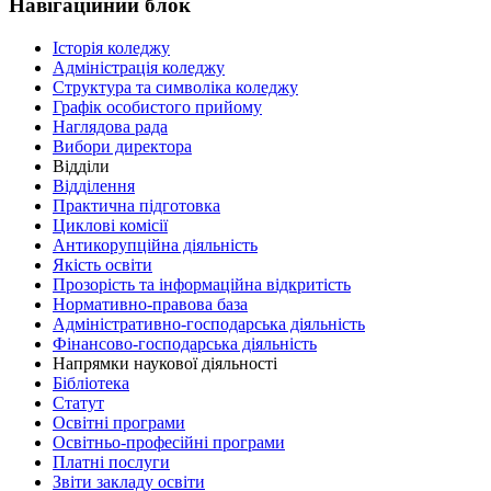
Навігаційний блок
Історія коледжу
Адміністрація коледжу
Структура та символіка коледжу
Графік особистого прийому
Наглядова рада
Вибори директора
Відділи
Відділення
Практична підготовка
Циклові комісії
Антикорупційна діяльність
Якість освіти
Прозорість та інформаційна відкритість
Нормативно-правова база
Адміністративно-господарська діяльність
Фінансово-господарська діяльність
Напрямки наукової діяльності
Бібліотека
Статут
Освітні програми
Освітньо-професійні програми
Платні послуги
Звіти закладу освіти