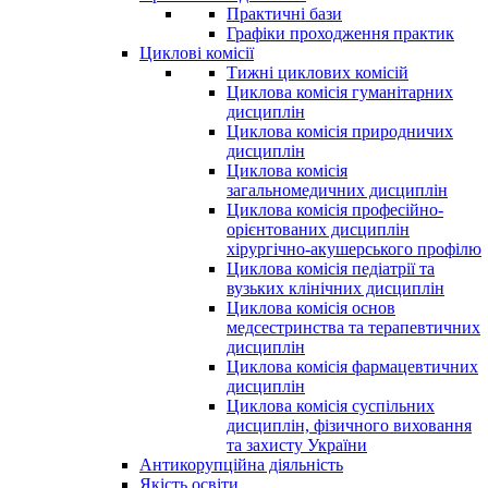
Практичні бази
Графіки проходження практик
Циклові комісії
Тижні циклових комісій
Циклова комісія гуманітарних
дисциплін
Циклова комісія природничих
дисциплін
Циклова комісія
загальномедичних дисциплін
Циклова комісія професійно-
орієнтованих дисциплін
хірургічно-акушерського профілю
Циклова комісія педіатрії та
вузьких клінічних дисциплін
Циклова комісія основ
медсестринства та терапевтичних
дисциплін
Циклова комісія фармацевтичних
дисциплін
Циклова комісія суспільних
дисциплін, фізичного виховання
та захисту України
Антикорупційна діяльність
Якість освіти