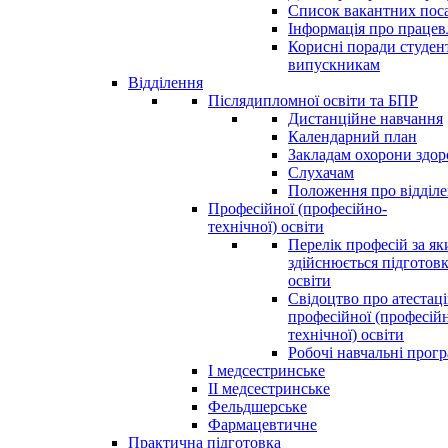
Список вакантних пос
Інформація про праце
Корисні поради студен
випускникам
Відділення
Післядипломної освіти та БПР
Дистанційне навчання
Календарний план
Закладам охорони здор
Слухачам
Положення про відділ
Професійної (професійно-
технічної) освіти
Перелік професій за я
здійснюється підготовк
освіти
Свідоцтво про атестац
професійної (професій
технічної) освіти
Робочі навчальні прог
І медсестринське
ІІ медсестринське
Фельдшерське
Фармацевтичне
Практична підготовка