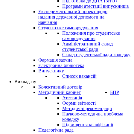
Підготовка до ДПА (ЗНО)
Програми атестації випускників
Експериментальний проект щодо
надання державної допомоги на
навчання
Студентське самоврядування
Положення про студентське
самоврядування
Адміністративний склад
студентської ради
Склад студентської ради коледжу
Фармація заочна
Електронна бібліотека
Випускнику
Список вакансій
Викладачу
Колективний договір
Методичний кабінет
БПР
Атестація
Форми звітності
Методичні рекомендації
Науково-методична проблема
коледжу
Підвищення кваліфікації
Педагогічна рада