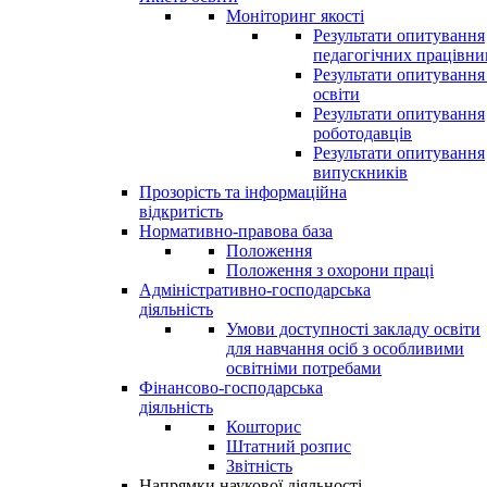
Моніторинг якості
Результати опитування
педагогічних працівни
Результати опитування
освіти
Результати опитування
роботодавців
Результати опитування
випускників
Прозорість та інформаційна
відкритість
Нормативно-правова база
Положення
Положення з охорони праці
Адміністративно-господарська
діяльність
Умови доступності закладу освіти
для навчання осіб з особливими
освітніми потребами
Фінансово-господарська
діяльність
Кошторис
Штатний розпис
Звітність
Напрямки наукової діяльності