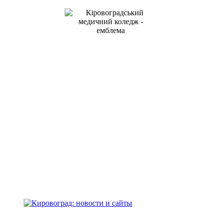
Kirovohrad Mukhin Medical
Professional College
address: Studentskyi Boulevard, 16
Kropyvnytskyi, Ukraine, 25015
+38(0522) 24-96-17
телефон:
medcollege2014@ukr.net
e-mail:
Кіровоградський медичний фаховий
коледж ім. Є.Й. Мухіна
адреса: Студентський бульвар, 16
м.Кропивницький, Україна, 25015
+38(0522) 24-96-17
телефон:
medcollege2014@ukr.net
e-mail: