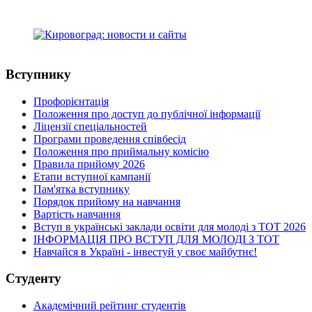
medcollege2014@ukr.net
e-mail:
Вступнику
Профорієнтація
Положення про доступ до публічної інформації
Ліцензії спеціальностей
Програми проведення співбесід
Положення про приймальну комісію
Правила прийому 2026
Етапи вступної кампанії
Пам'ятка вступнику
Порядок прийому на навчання
Вартість навчання
Вступ в українські заклади освіти для молоді з ТОТ 2026
ІНФОРМАЦІЯ ПРО ВСТУП ДЛЯ МОЛОДІ З ТОТ
Навчайся в Україні - інвестуй у своє майбутнє!
Студенту
Академічний рейтинг студентів