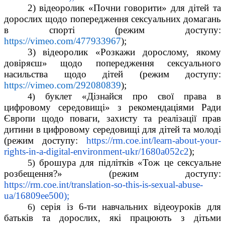
2) відеоролик «Почни говорити» для дітей та 
дорослих щодо попередження сексуальних домагань 
в спорті (режим доступу: 
https://vimeo.com/477933967
);
3) відеоролик «Розкажи дорослому, якому 
довіряєш» щодо попередження сексуального 
насильства щодо дітей (режим доступу: 
https://vimeo.com/292080839
);
буклет «Дізнайся про свої права в 
4) 
цифровому середовищі» з рекомендаціями Ради 
Європи щодо поваги, захисту та реалізації прав 
дитини в цифровому середовищі для дітей та молоді 
(режим доступу: 
https://rm.coe.int/learn-about-your-
rights-in-a-digital-environment-ukr/1680a052c2
);
брошура для підлітків «Тож це сексуальне 
5) 
розбещення?» (режим доступу: 
https://rm.coe.int/translation-so-this-is-sexual-abuse-
ua/16809ee500);
серія із 6-ти навчальних відеоуроків для 
6) 
батьків та дорослих, які працюють з дітьми 