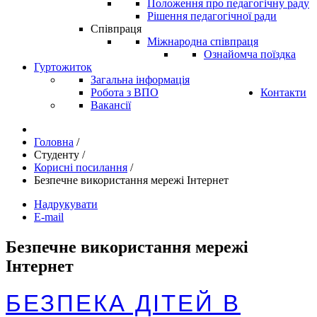
Положення про педагогічну раду
Рішення педагогічної ради
Співпраця
Міжнародна співпраця
Ознайомча поїздка
Гуртожиток
Загальна інформація
Робота з ВПО
Контакти
Вакансії
Головна
/
Студенту
/
Корисні посилання
/
Безпечне використання мережі Інтернет
Надрукувати
E-mail
Безпечне використання мережі
Інтернет
БЕЗПЕКА ДІТЕЙ В