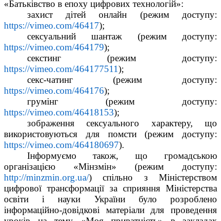
«Батьківство в епоху цифрових технологій»:
захист дітей онлайн (режим доступу: 
https://vimeo.com/46417
);
сексуальний шантаж (режим доступу: 
https://vimeo.com/464179
);
секстинг (режим доступу: 
https://vimeo.com/464177511
);
секс-чатинг (режим доступу: 
https://vimeo.com/464176
);
грумінг (режим доступу: 
https://vimeo.com/46418153
);
зображення сексуального характеру, що 
використовуються для помсти (режим доступу: 
https://vimeo.com/464180697
).
Інформуємо також, що громадською 
організацією «Мінзмін» (режим доступу: 
http://minzmin.org.ua/
) спільно з Міністерством 
цифрової трансформації за сприяння Міністерства 
освіти і науки України було розроблено 
інформаційно-довідкові матеріали для проведення 
уроків на тему «Моя приватність» в закладах 