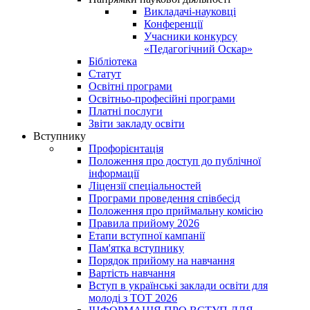
Викладачі-науковці
Конференції
Учасники конкурсу
«Педагогічний Оскар»
Бібліотека
Статут
Освітні програми
Освітньо-професійні програми
Платні послуги
Звіти закладу освіти
Вступнику
Профорієнтація
Положення про доступ до публічної
інформації
Ліцензії спеціальностей
Програми проведення співбесід
Положення про приймальну комісію
Правила прийому 2026
Етапи вступної кампанії
Пам'ятка вступнику
Порядок прийому на навчання
Вартість навчання
Вступ в українські заклади освіти для
молоді з ТОТ 2026