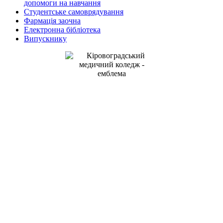
допомоги на навчання
Студентське самоврядування
Фармація заочна
Електронна бібліотека
Випускнику
Kirovohrad Mukhin Medical
Professional College
address: Studentskyi Boulevard, 16
Kropyvnytskyi, Ukraine, 25015
+38(0522) 24-96-17
телефон:
medcollege2014@ukr.net
e-mail:
Кіровоградський медичний фаховий
коледж ім. Є.Й. Мухіна
адреса: Студентський бульвар, 16
м.Кропивницький, Україна, 25015
+38(0522) 24-96-17
телефон: