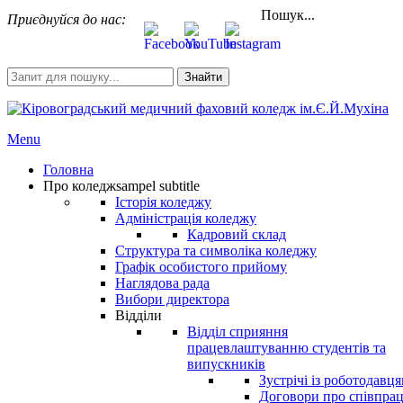
Пошук...
Приєднуйся до нас:
Знайти
Menu
Головна
Про коледж
sampel subtitle
Історія коледжу
Адміністрація коледжу
Кадровий склад
Структура та символіка коледжу
Графік особистого прийому
Наглядова рада
Вибори директора
Відділи
Відділ сприяння
працевлаштуванню студентів та
випускників
Зустрічі із роботодавц
Договори про співпра