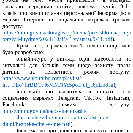
загальної середньої освіти, зокрема: учнів 9-11 
класів про використання персональної інформацію в 
мережі Інтернет та соціальних мережах (режим 
доступу: 
https://mon.gov.ua/storage/app/media/pozashkilna/protyd
torgivli-luydmy/2021/10/19/Pryvatnist.9-11.pdf
).
Крім того, в рамках такої спільної ініціативи 
було розроблено:
онлайн-курс у вигляді серії відеоблогів на 
актуальні для батьків теми щодо захисту права 
дитини на приватність (режим доступу: 
https://www.youtube.com/playlist?
list=PLo7hrBBCFl6MMNYe5poI7ut_a6jfEh8sg
);
інструкції про налаштування приватності в 
соціальних мережах Telegram, TikTok, Instagram, 
Facebook (режим доступу: 
https://mon.gov.ua/ua/osvita/pozashk
ilna-osvita/vihovna-robota-ta-zahist-prav-
ditini/bezpeka-ditej-v-interneti
).
Інформацію про діяльність «гарячих ліній» за 