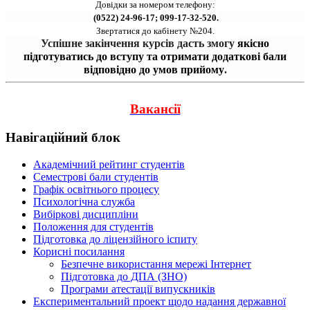
Довідки за номером телефону:
 (0522) 24-96-17; 099-17-32-520.
Звертатися до кабінету №204.
Успішне закінчення курсів дасть змогу 
якісно
підготуватись до вступу та отримати додаткові бали
відповідно до умов прийому
.
Вакансії
Навігаційний блок
Академічний рейтинг студентів
Семестрові бали студентів
Графік освітнього процесу
Психологічна служба
Вибіркові дисципліни
Положення для студентів
Підготовка до ліцензійного іспиту
Корисні посилання
Безпечне використання мережі Інтернет
Підготовка до ДПА (ЗНО)
Програми атестації випускників
Експериментальний проект щодо надання державної