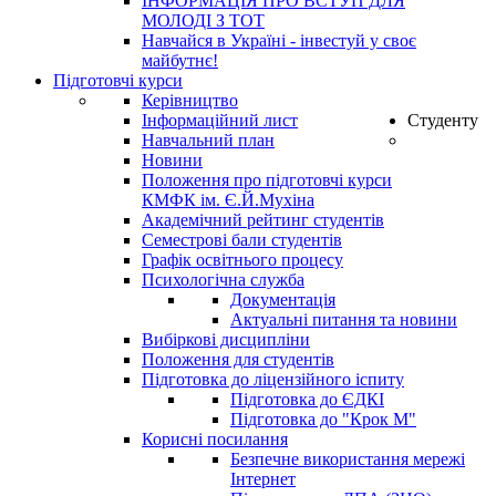
ІНФОРМАЦІЯ ПРО ВСТУП ДЛЯ
МОЛОДІ З ТОТ
Навчайся в Україні - інвестуй у своє
майбутнє!
Підготовчі курси
Керівництво
Інформаційний лист
Студенту
Навчальний план
Новини
Положення про підготовчі курси
КМФК ім. Є.Й.Мухіна
Академічний рейтинг студентів
Семестрові бали студентів
Графік освітнього процесу
Психологічна служба
Документація
Актуальні питання та новини
Вибіркові дисципліни
Положення для студентів
Підготовка до ліцензійного іспиту
Підготовка до ЄДКІ
Підготовка до "Крок М"
Корисні посилання
Безпечне використання мережі
Інтернет