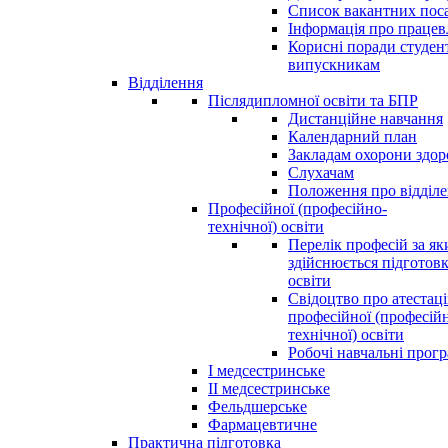
Список вакантних пос
Інформація про праце
Корисні поради студен
випускникам
Відділення
Післядипломної освіти та БПР
Дистанційне навчання
Календарний план
Закладам охорони здор
Слухачам
Положення про відділ
Професійної (професійно-
технічної) освіти
Перелік професій за я
здійснюється підготовк
освіти
Свідоцтво про атестац
професійної (професій
технічної) освіти
Робочі навчальні прог
І медсестринське
ІІ медсестринське
Фельдшерське
Фармацевтичне
Практична підготовка