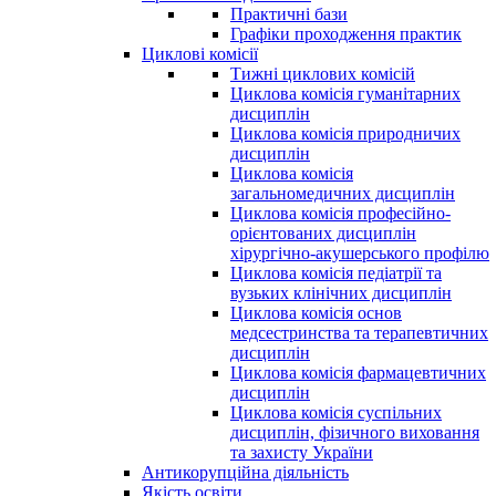
Практичні бази
Графіки проходження практик
Циклові комісії
Тижні циклових комісій
Циклова комісія гуманітарних
дисциплін
Циклова комісія природничих
дисциплін
Циклова комісія
загальномедичних дисциплін
Циклова комісія професійно-
орієнтованих дисциплін
хірургічно-акушерського профілю
Циклова комісія педіатрії та
вузьких клінічних дисциплін
Циклова комісія основ
медсестринства та терапевтичних
дисциплін
Циклова комісія фармацевтичних
дисциплін
Циклова комісія суспільних
дисциплін, фізичного виховання
та захисту України
Антикорупційна діяльність
Якість освіти