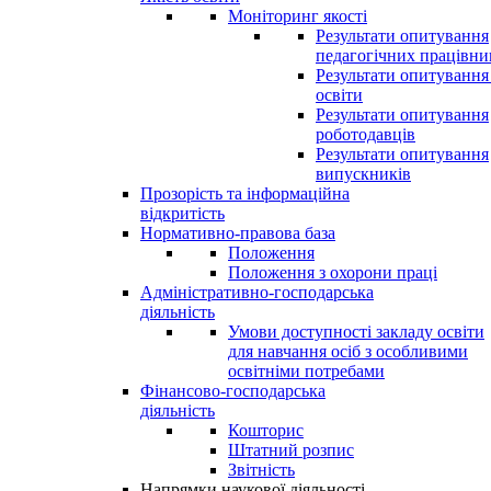
Моніторинг якості
Результати опитування
педагогічних працівни
Результати опитування
освіти
Результати опитування
роботодавців
Результати опитування
випускників
Прозорість та інформаційна
відкритість
Нормативно-правова база
Положення
Положення з охорони праці
Адміністративно-господарська
діяльність
Умови доступності закладу освіти
для навчання осіб з особливими
освітніми потребами
Фінансово-господарська
діяльність
Кошторис
Штатний розпис
Звітність
Напрямки наукової діяльності