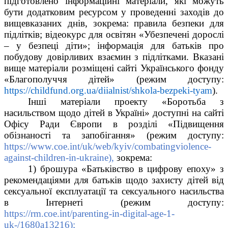
підготовлено інформаційні матеріали, які можуть 
бути додатковим ресурсом у проведенні заходів до 
вищевказаних днів, зокрема: правила безпеки для 
підлітків; відеокурс для освітян «Убезпечені дорослі 
– у безпеці діти»; інформація для батьків про 
побудову довірливих взаємин з підлітками. Вказані 
вище матеріали розміщені сайті Українського фонду 
«Благополуччя дітей» (режим доступу: 
https://childfund.org.ua/diialnist/shkola-bezpeki-tyam
).
Інші матеріали проекту «Боротьба з 
насильством щодо дітей в Україні» доступні на сайті 
Офісу Ради Європи в розділі «Підвищення 
обізнаності та запобігання» (режим доступу: 
https://www.coe.int/uk/web/kyiv/combatingviolence-
against-children-in-ukraine), 
зокрема:
1) брошура «Батьківство в цифрову епоху» з 
рекомендаціями для батьків щодо захисту дітей від 
сексуальної експлуатації та сексуального насильства 
в Інтернеті (режим доступу: 
https://rm.coe.int/parenting-in-digital-age-1-
uk-/1680a13216);