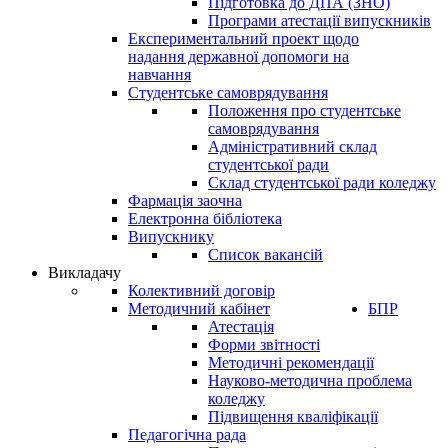
Підготовка до ДПА (ЗНО)
Програми атестації випускників
Експериментальний проект щодо
надання державної допомоги на
навчання
Студентське самоврядування
Положення про студентське
самоврядування
Адміністративний склад
студентської ради
Склад студентської ради коледжу
Фармація заочна
Електронна бібліотека
Випускнику
Список вакансій
Викладачу
Колективний договір
Методичний кабінет
БПР
Атестація
Форми звітності
Методичні рекомендації
Науково-методична проблема
коледжу
Підвищення кваліфікації
Педагогічна рада