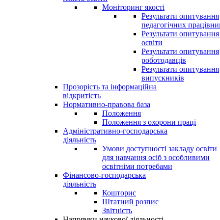
Моніторинг якості
Результати опитування
педагогічних працівни
Результати опитування
освіти
Результати опитування
роботодавців
Результати опитування
випускників
Прозорість та інформаційна
відкритість
Нормативно-правова база
Положення
Положення з охорони праці
Адміністративно-господарська
діяльність
Умови доступності закладу освіти
для навчання осіб з особливими
освітніми потребами
Фінансово-господарська
діяльність
Кошторис
Штатний розпис
Звітність
Напрямки наукової діяльності