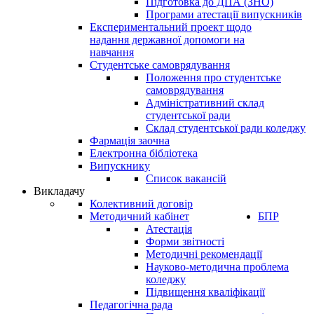
Підготовка до ДПА (ЗНО)
Програми атестації випускників
Експериментальний проект щодо
надання державної допомоги на
навчання
Студентське самоврядування
Положення про студентське
самоврядування
Адміністративний склад
студентської ради
Склад студентської ради коледжу
Фармація заочна
Електронна бібліотека
Випускнику
Список вакансій
Викладачу
Колективний договір
Методичний кабінет
БПР
Атестація
Форми звітності
Методичні рекомендації
Науково-методична проблема
коледжу
Підвищення кваліфікації
Педагогічна рада