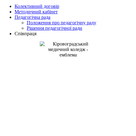
Колективний договір
Методичний кабінет
Педагогічна рада
Положення про педагогічну раду
Рішення педагогічної ради
Співпраця
Kirovohrad Mukhin Medical
Professional College
address: Studentskyi Boulevard, 16
Kropyvnytskyi, Ukraine, 25015
+38(0522) 24-96-17
телефон:
medcollege2014@ukr.net
e-mail:
Кіровоградський медичний фаховий
коледж ім. Є.Й. Мухіна
адреса: Студентський бульвар, 16