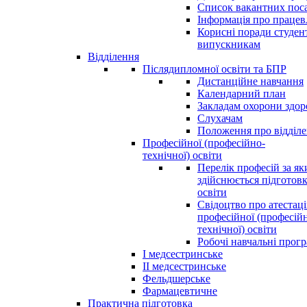
Список вакантних пос
Інформація про праце
Корисні поради студен
випускникам
Відділення
Післядипломної освіти та БПР
Дистанційне навчання
Календарний план
Закладам охорони здор
Слухачам
Положення про відділ
Професійної (професійно-
технічної) освіти
Перелік професій за я
здійснюється підготовк
освіти
Свідоцтво про атестац
професійної (професій
технічної) освіти
Робочі навчальні прог
І медсестринське
ІІ медсестринське
Фельдшерське
Фармацевтичне
Практична підготовка