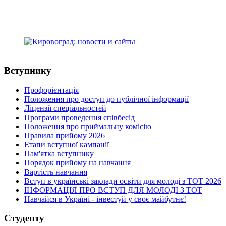
м.Кропивницький, Україна, 25015
+38(0522) 24-96-17
телефон:
medcollege2014@ukr.net
e-mail:
Вступнику
Профорієнтація
Положення про доступ до публічної інформації
Ліцензії спеціальностей
Програми проведення співбесід
Положення про приймальну комісію
Правила прийому 2026
Етапи вступної кампанії
Пам'ятка вступнику
Порядок прийому на навчання
Вартість навчання
Вступ в українські заклади освіти для молоді з ТОТ 2026
ІНФОРМАЦІЯ ПРО ВСТУП ДЛЯ МОЛОДІ З ТОТ
Навчайся в Україні - інвестуй у своє майбутнє!
Студенту