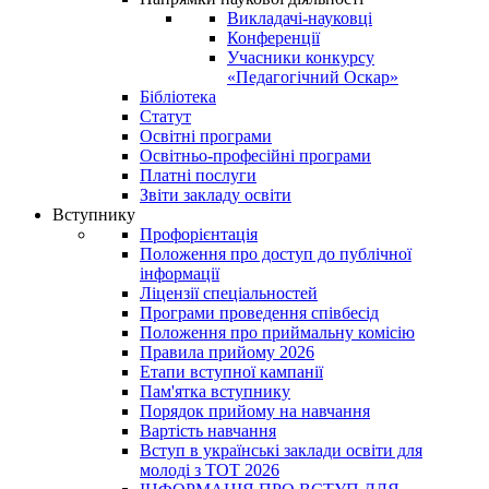
Викладачі-науковці
Конференції
Учасники конкурсу
«Педагогічний Оскар»
Бібліотека
Статут
Освітні програми
Освітньо-професійні програми
Платні послуги
Звіти закладу освіти
Вступнику
Профорієнтація
Положення про доступ до публічної
інформації
Ліцензії спеціальностей
Програми проведення співбесід
Положення про приймальну комісію
Правила прийому 2026
Етапи вступної кампанії
Пам'ятка вступнику
Порядок прийому на навчання
Вартість навчання
Вступ в українські заклади освіти для
молоді з ТОТ 2026