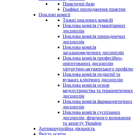
Практичні бази
Графіки проходження практик
Циклові комісії
Тижні циклових комісій
Циклова комісія гуманітарних
дисциплін
Циклова комісія природничих
дисциплін
Циклова комісія
загальномедичних дисциплін
Циклова комісія професійно-
орієнтованих дисциплін
хірургічно-акушерського профілю
Циклова комісія педіатрії та
вузьких клінічних дисциплін
Циклова комісія основ
медсестринства та терапевтичних
дисциплін
Циклова комісія фармацевтичних
дисциплін
Циклова комісія суспільних
дисциплін, фізичного виховання
та захисту України
Антикорупційна діяльність
Якість освіти