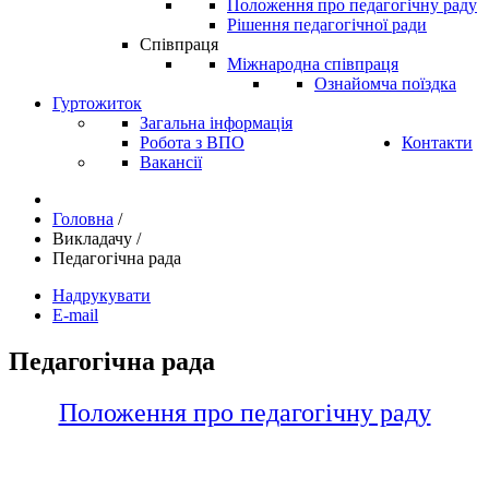
Положення про педагогічну раду
Рішення педагогічної ради
Співпраця
Міжнародна співпраця
Ознайомча поїздка
Гуртожиток
Загальна інформація
Робота з ВПО
Контакти
Вакансії
Головна
/
Викладачу
/
Педагогічна рада
Надрукувати
E-mail
Педагогічна рада
Положення про педагогічну раду