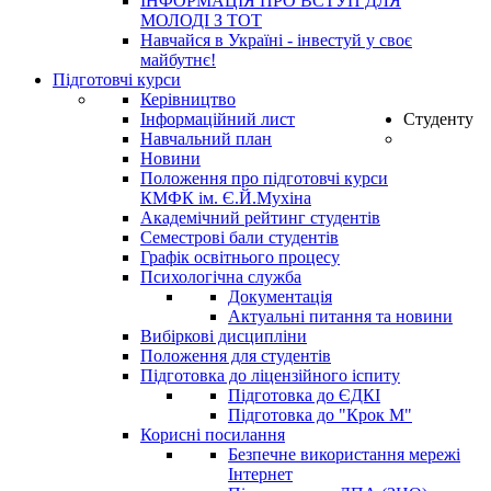
ІНФОРМАЦІЯ ПРО ВСТУП ДЛЯ
МОЛОДІ З ТОТ
Навчайся в Україні - інвестуй у своє
майбутнє!
Підготовчі курси
Керівництво
Інформаційний лист
Студенту
Навчальний план
Новини
Положення про підготовчі курси
КМФК ім. Є.Й.Мухіна
Академічний рейтинг студентів
Семестрові бали студентів
Графік освітнього процесу
Психологічна служба
Документація
Актуальні питання та новини
Вибіркові дисципліни
Положення для студентів
Підготовка до ліцензійного іспиту
Підготовка до ЄДКІ
Підготовка до "Крок М"
Корисні посилання
Безпечне використання мережі
Інтернет