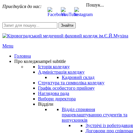
Пошук...
Приєднуйся до нас:
Знайти
Menu
Головна
Про коледж
sampel subtitle
Історія коледжу
Адміністрація коледжу
Кадровий склад
Структура та символіка коледжу
Графік особистого прийому
Наглядова рада
Вибори директора
Відділи
Відділ сприяння
працевлаштуванню студентів та
випускників
Зустрічі із роботодавц
Договори про співпра