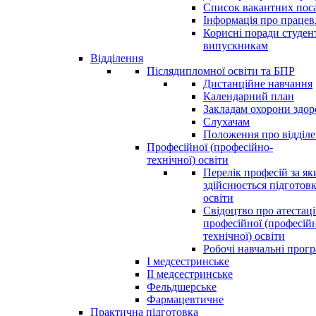
Список вакантних пос
Інформація про праце
Корисні поради студен
випускникам
Відділення
Післядипломної освіти та БПР
Дистанційне навчання
Календарний план
Закладам охорони здор
Слухачам
Положення про відділ
Професійної (професійно-
технічної) освіти
Перелік професій за я
здійснюється підготовк
освіти
Свідоцтво про атестац
професійної (професій
технічної) освіти
Робочі навчальні прог
І медсестринське
ІІ медсестринське
Фельдшерське
Фармацевтичне
Практична підготовка