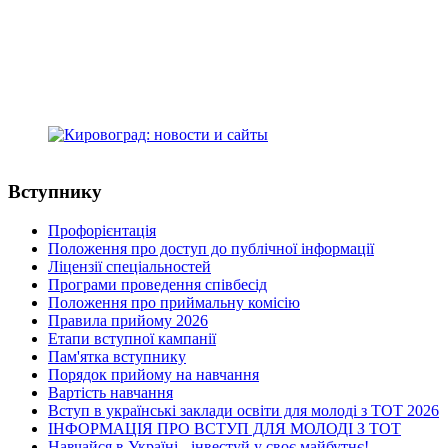
Кіровоградський медичний фаховий
коледж ім. Є.Й. Мухіна
адреса: Студентський бульвар, 16
м.Кропивницький, Україна, 25015
+38(0522) 24-96-17
телефон:
medcollege2014@ukr.net
e-mail:
Вступнику
Профорієнтація
Положення про доступ до публічної інформації
Ліцензії спеціальностей
Програми проведення співбесід
Положення про приймальну комісію
Правила прийому 2026
Етапи вступної кампанії
Пам'ятка вступнику
Порядок прийому на навчання
Вартість навчання
Вступ в українські заклади освіти для молоді з ТОТ 2026
ІНФОРМАЦІЯ ПРО ВСТУП ДЛЯ МОЛОДІ З ТОТ
Навчайся в Україні - інвестуй у своє майбутнє!