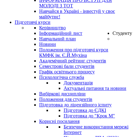
ІНФОРМАЦІЯ ПРО ВСТУП ДЛЯ
МОЛОДІ З ТОТ
Навчайся в Україні - інвестуй у своє
майбутнє!
Підготовчі курси
Керівництво
Інформаційний лист
Студенту
Навчальний план
Новини
Положення про підготовчі курси
КМФК ім. Є.Й.Мухіна
Академічний рейтинг студентів
Семестрові бали студентів
Графік освітнього процесу
Психологічна служба
Документація
Актуальні питання та новини
Вибіркові дисципліни
Положення для студентів
Підготовка до ліцензійного іспиту
Підготовка до ЄДКІ
Підготовка до "Крок М"
Корисні посилання
Безпечне використання мережі
Інтернет