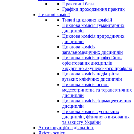
Практичні бази
Графіки проходження практик
Циклові комісії
Тижні циклових комісій
Циклова комісія гуманітарних
дисциплін
Циклова комісія природничих
дисциплін
Циклова комісія
загальномедичних дисциплін
Циклова комісія професійно-
орієнтованих дисциплін
хірургічно-акушерського профілю
Циклова комісія педіатрії та
вузьких клінічних дисциплін
Циклова комісія основ
медсестринства та терапевтичних
дисциплін
Циклова комісія фармацевтичних
дисциплін
Циклова комісія суспільних
дисциплін, фізичного виховання
та захисту України
Антикорупційна діяльність
Якість освіти