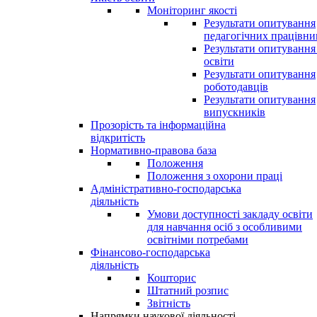
Моніторинг якості
Результати опитування
педагогічних працівни
Результати опитування
освіти
Результати опитування
роботодавців
Результати опитування
випускників
Прозорість та інформаційна
відкритість
Нормативно-правова база
Положення
Положення з охорони праці
Адміністративно-господарська
діяльність
Умови доступності закладу освіти
для навчання осіб з особливими
освітніми потребами
Фінансово-господарська
діяльність
Кошторис
Штатний розпис
Звітність
Напрямки наукової діяльності