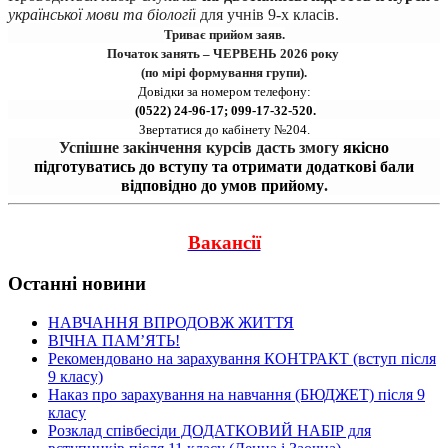
української мови та біології
для учнів 9-х класів.
Триває прийом заяв.
Початок занять – ЧЕРВЕНЬ 2026 року 
(по мірі формування групи).
Довідки за номером телефону:
 (0522) 24-96-17; 099-17-32-520.
Звертатися до кабінету №204.
Успішне закінчення курсів дасть змогу 
якісно
підготуватись до вступу та отримати додаткові бали
відповідно до умов прийому
.
Вакансії
Останні новини
НАВЧАННЯ ВПРОДОВЖ ЖИТТЯ
ВІЧНА ПАМʼЯТЬ!
Рекомендовано на зарахування КОНТРАКТ (вступ після
9 класу)
Наказ про зарахування на навчання (БЮДЖЕТ) після 9
класу
Розклад співбесіди ДОДАТКОВИЙ НАБІР для