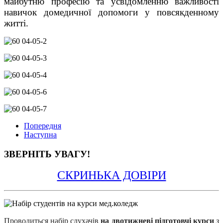
майбутню професію та усвідомленню важливості
навичок домедичної допомоги у повсякденному
житті.
Попередня
Наступна
ЗВЕРНІТЬ УВАГУ!
СКРИНЬКА ДОВІРИ
Проводиться набір 
слухачів
на двотижневі підготовчі курси 
з 