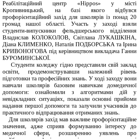
Реабілітаційний центр «Hippos» у місті
Кропивницький, на базі якого відбувся
профорієнтаційний захід для школярів із понад 20
громад нашої області. Участь у заході взяли
студенти-випускники фельдшерського відділення
Владислав КОЛОКОЛОВ, Світлана ЛУКАШКІНА,
Діана КЛИМЕНКО, Наталія ПОДБОРСЬКА та Ірина
КРИВОНОГОВА під керівництвом викладача Ганни
БУРОМИНСЬКОЇ.
Студенти коледжу гідно представили свій заклад
освіти, продемонструвавши належний рівень
підготовки та професійних знань. У ході заходу вони
навчали школярів базовим навичкам домедичної
допомоги: ознайомили з алгоритмами дій у
невідкладних ситуаціях, показали основні прийоми
надання першої допомоги та залучили учасників до
практичного відпрацювання отриманих знань.
Для школярів захід мав важливе профорієнтаційне
значення, адже сприяв формуванню інтересу до
медичної сфери, розширенню уявлень про