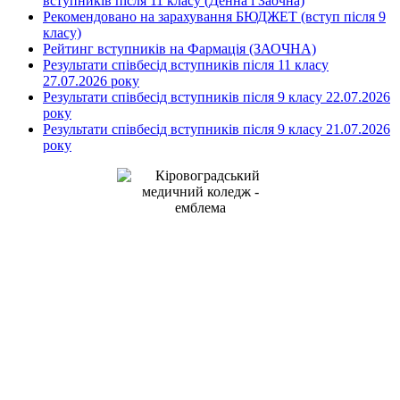
вступників після 11 класу (Денна і Заочна)
Рекомендовано на зарахування БЮДЖЕТ (вступ після 9
класу)
Рейтинг вступників на Фармація (ЗАОЧНА)
Результати співбесід вступників після 11 класу
27.07.2026 року
Результати співбесід вступників після 9 класу 22.07.2026
року
Результати співбесід вступників після 9 класу 21.07.2026
року
Kirovohrad Mukhin Medical
Professional College
address: Studentskyi Boulevard, 16
Kropyvnytskyi, Ukraine, 25015
+38(0522) 24-96-17
телефон:
medcollege2014@ukr.net
e-mail: