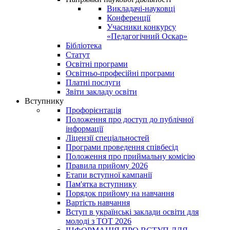
Викладачі-науковці
Конференції
Учасники конкурсу
«Педагогічний Оскар»
Бібліотека
Статут
Освітні програми
Освітньо-професійні програми
Платні послуги
Звіти закладу освіти
Вступнику
Профорієнтація
Положення про доступ до публічної
інформації
Ліцензії спеціальностей
Програми проведення співбесід
Положення про приймальну комісію
Правила прийому 2026
Етапи вступної кампанії
Пам'ятка вступнику
Порядок прийому на навчання
Вартість навчання
Вступ в українські заклади освіти для
молоді з ТОТ 2026