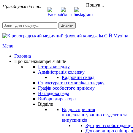
Пошук...
Приєднуйся до нас:
Знайти
Menu
Головна
Про коледж
sampel subtitle
Історія коледжу
Адміністрація коледжу
Кадровий склад
Структура та символіка коледжу
Графік особистого прийому
Наглядова рада
Вибори директора
Відділи
Відділ сприяння
працевлаштуванню студентів та
випускників
Зустрічі із роботодавц
Договори про співпра