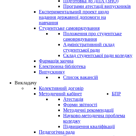
Підготовка до ДПА (ЗНО)
Програми атестації випускників
Експериментальний проект щодо
надання державної допомоги на
навчання
Студентське самоврядування
Положення про студентське
самоврядування
Адміністративний склад
студентської ради
Склад студентської ради коледжу
Фармація заочна
Електронна бібліотека
Випускнику
Список вакансій
Викладачу
Колективний договір
Методичний кабінет
БПР
Атестація
Форми звітності
Методичні рекомендації
Науково-методична проблема
коледжу
Підвищення кваліфікації
Педагогічна рада