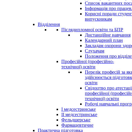
Список вакантних пос
Інформація про праце
Корисні поради студен
випускникам
Відділення
Післядипломної освіти та БПР
Дистанційне навчання
Календарний план
Закладам охорони здор
Слухачам
Положення про відділ
Професійної (професійно-
технічної) освіти
Перелік професій за я
здійснюється підготовк
освіти
Свідоцтво про атестац
професійної (професій
технічної) освіти
Робочі навчальні прог
І медсестринське
ІІ медсестринське
Фельдшерське
Фармацевтичне
Практична підготовка