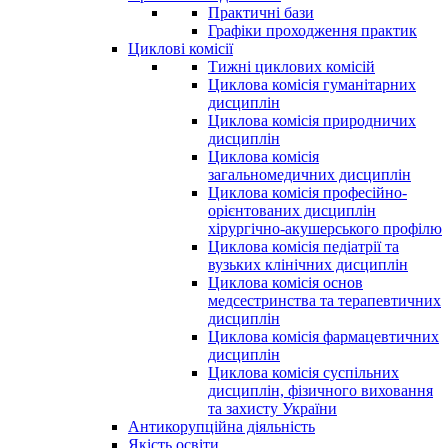
Практичні бази
Графіки проходження практик
Циклові комісії
Тижні циклових комісій
Циклова комісія гуманітарних
дисциплін
Циклова комісія природничих
дисциплін
Циклова комісія
загальномедичних дисциплін
Циклова комісія професійно-
орієнтованих дисциплін
хірургічно-акушерського профілю
Циклова комісія педіатрії та
вузьких клінічних дисциплін
Циклова комісія основ
медсестринства та терапевтичних
дисциплін
Циклова комісія фармацевтичних
дисциплін
Циклова комісія суспільних
дисциплін, фізичного виховання
та захисту України
Антикорупційна діяльність
Якість освіти