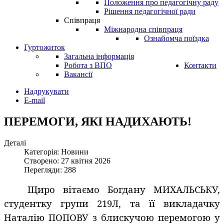
Положення про педагогічну раду
Рішення педагогічної ради
Співпраця
Міжнародна співпраця
Ознайомча поїздка
Гуртожиток
Загальна інформація
Робота з ВПО
Контакти
Вакансії
Надрукувати
E-mail
ПЕРЕМОГИ, ЯКІ НАДИХАЮТЬ!
Деталі
Категорія: Новини
Створено: 27 квітня 2026
Перегляди: 288
Щиро вітаємо Богдану МИХАЛЬСЬКУ,
студентку групи 219Л, та її викладачку
Наталію ПОПОВУ з блискучою перемогою у