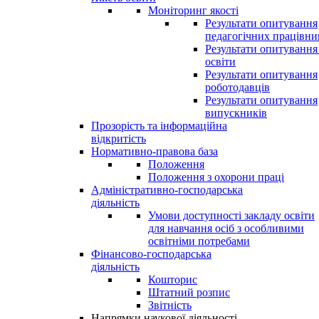
Моніторинг якості
Результати опитування
педагогічних працівни
Результати опитування
освіти
Результати опитування
роботодавців
Результати опитування
випускників
Прозорість та інформаційна
відкритість
Нормативно-правова база
Положення
Положення з охорони праці
Адміністративно-господарська
діяльність
Умови доступності закладу освіти
для навчання осіб з особливими
освітніми потребами
Фінансово-господарська
діяльність
Кошторис
Штатний розпис
Звітність
Напрямки наукової діяльності