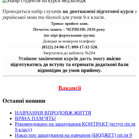
Проводиться набір 
слухачів
на двотижневі підготовчі курси 
з 
української мови та біології
для учнів 9-х класів.
Триває прийом заяв.
Початок занять – ЧЕРВЕНЬ 2026 року 
(по мірі формування групи).
Довідки за номером телефону:
 (0522) 24-96-17; 099-17-32-520.
Звертатися до кабінету №204.
Успішне закінчення курсів дасть змогу 
якісно
підготуватись до вступу та отримати додаткові бали
відповідно до умов прийому
.
Вакансії
Останні новини
НАВЧАННЯ ВПРОДОВЖ ЖИТТЯ
ВІЧНА ПАМʼЯТЬ!
Рекомендовано на зарахування КОНТРАКТ (вступ після
9 класу)
Наказ про зарахування на навчання (БЮДЖЕТ) після 9