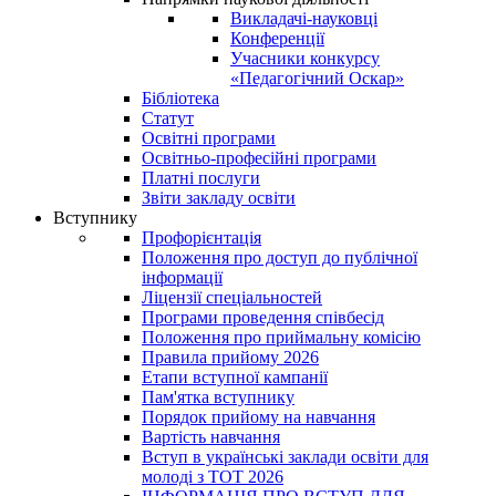
Викладачі-науковці
Конференції
Учасники конкурсу
«Педагогічний Оскар»
Бібліотека
Статут
Освітні програми
Освітньо-професійні програми
Платні послуги
Звіти закладу освіти
Вступнику
Профорієнтація
Положення про доступ до публічної
інформації
Ліцензії спеціальностей
Програми проведення співбесід
Положення про приймальну комісію
Правила прийому 2026
Етапи вступної кампанії
Пам'ятка вступнику
Порядок прийому на навчання
Вартість навчання
Вступ в українські заклади освіти для
молоді з ТОТ 2026