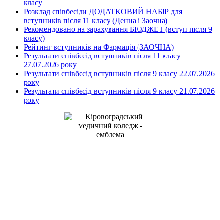
класу
Розклад співбесіди ДОДАТКОВИЙ НАБІР для
вступників після 11 класу (Денна і Заочна)
Рекомендовано на зарахування БЮДЖЕТ (вступ після 9
класу)
Рейтинг вступників на Фармація (ЗАОЧНА)
Результати співбесід вступників після 11 класу
27.07.2026 року
Результати співбесід вступників після 9 класу 22.07.2026
року
Результати співбесід вступників після 9 класу 21.07.2026
року
Kirovohrad Mukhin Medical
Professional College
address: Studentskyi Boulevard, 16