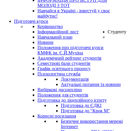
ІНФОРМАЦІЯ ПРО ВСТУП ДЛЯ
МОЛОДІ З ТОТ
Навчайся в Україні - інвестуй у своє
майбутнє!
Підготовчі курси
Керівництво
Інформаційний лист
Студенту
Навчальний план
Новини
Положення про підготовчі курси
КМФК ім. Є.Й.Мухіна
Академічний рейтинг студентів
Семестрові бали студентів
Графік освітнього процесу
Психологічна служба
Документація
Актуальні питання та новини
Вибіркові дисципліни
Положення для студентів
Підготовка до ліцензійного іспиту
Підготовка до ЄДКІ
Підготовка до "Крок М"
Корисні посилання
Безпечне використання мережі
Інтернет