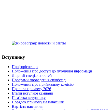
Kropyvnytskyi, Ukraine, 25015
+38(0522) 24-96-17
телефон:
medcollege2014@ukr.net
e-mail:
Кіровоградський медичний фаховий
коледж ім. Є.Й. Мухіна
адреса: Студентський бульвар, 16
м.Кропивницький, Україна, 25015
+38(0522) 24-96-17
телефон:
medcollege2014@ukr.net
e-mail:
Вступнику
Профорієнтація
Положення про доступ до публічної інформації
Ліцензії спеціальностей
Програми проведення співбесід
Положення про приймальну комісію
Правила прийому 2026
Етапи вступної кампанії
Пам'ятка вступнику
Порядок прийому на навчання
Вартість навчання