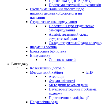
Підготовка до ДПА (ЗНО)
Програми атестації випускників
Експериментальний проект щодо
надання державної допомоги на
навчання
Студентське самоврядування
Положення про студентське
самоврядування
Адміністративний склад
студентської ради
Склад студентської ради коледжу
Фармація заочна
Електронна бібліотека
Випускнику
Список вакансій
Викладачу
Колективний договір
Методичний кабінет
БПР
Атестація
Форми звітності
Методичні рекомендації
Науково-методична проблема
коледжу
Підвищення кваліфікації
Педагогічна рада