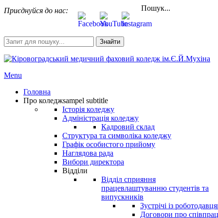
Пошук...
Приєднуйся до нас:
Знайти
Menu
Головна
Про коледж
sampel subtitle
Історія коледжу
Адміністрація коледжу
Кадровий склад
Структура та символіка коледжу
Графік особистого прийому
Наглядова рада
Вибори директора
Відділи
Відділ сприяння
працевлаштуванню студентів та
випускників
Зустрічі із роботодавц
Договори про співпра