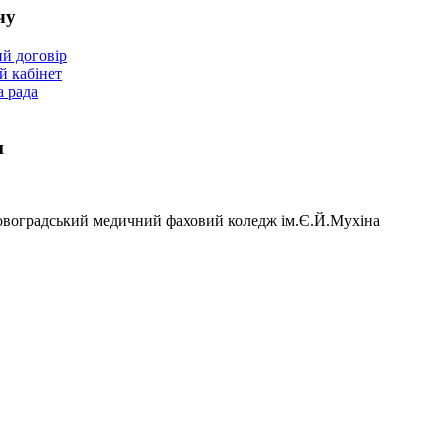
чу
й договір
 кабінет
а рада
и
овоградський медичний фаховий коледж ім.Є.Й.Мухіна