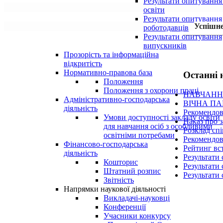
Результати опитування
освіти
Результати опитування
Успішне
роботодавців
Результати опитування
випускників
Прозорість та інформаційна
відкритість
Нормативно-правова база
Останні 
Положення
Положення з охорони праці
НАВЧАНН
Адміністративно-господарська
ВІЧНА ПА
діяльність
Рекомендов
Умови доступності закладу освіти
Наказ про 
для навчання осіб з особливими
Розклад сп
освітніми потребами
Рекомендов
Фінансово-господарська
Рейтинг вс
діяльність
Результати 
Кошторис
Результати 
Штатний розпис
Результати 
Звітність
Напрямки наукової діяльності
Викладачі-науковці
Конференції
Учасники конкурсу