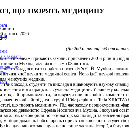
ТІ, ЩО ТВОРЯТЬ МЕДИЦИНУ
ов'я
 Новини
06 лютого 2026
ення
 492
(До 260-ої річниці від дня наро
кими
а в закладі
того в коледжі тривають заходи, присвячені 260-й річниці від д
иповича Мухіна, яку відзначаємо 08 лютого.
ію закладу
в наш заклад освіти з гордістю носить ім’я Є. Й. Мухіна – люди
но-
 вітчизняної науки та медичної освіти. Його ідеї, наукові пошуки
для майбутніх медиків.
рами
м’ятних заходів студенти та викладачі вшановують наукову спадщ
 значення його праць для сучасної медицини. У нашому коледжі 
ати їх, а й примножувати, виховуючи нові покоління компетентни
дзначення ювілейної дати в групі 119Ф (керівник Лілія ХЛІСТА) 
остаті, що творять медицину». Під час заходу першокурсники-ф
ауковою діяльністю Єфрема Йосиповича Мухіна. Здобувачі освіти 
и загалом, обговорили його новаторські погляди та значення пра
, мініповідомлень і обговорень сприяв зацікавленості студентів
Мухіна для нашого закладу – це не лише частина історії, а й дух