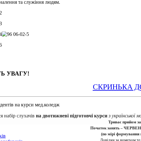
налення та служіння людям.
ТЬ УВАГУ!
СКРИНЬКА Д
я набір 
слухачів
на двотижневі підготовчі курси 
з української м
Триває прийом за
Початок занять – ЧЕРВЕНЬ
(по мірі формування 
ків
Довідки за номером те