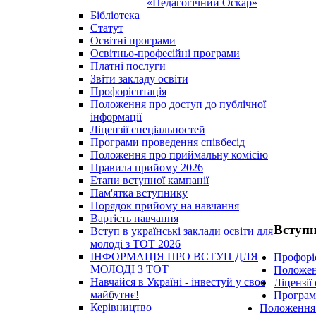
«Педагогічний Оскар»
Бібліотека
Статут
Освітні програми
Освітньо-професійні програми
Платні послуги
Звіти закладу освіти
Профорієнтація
Положення про доступ до публічної
інформації
Ліцензії спеціальностей
Програми проведення співбесід
Положення про приймальну комісію
Правила прийому 2026
Етапи вступної кампанії
Пам'ятка вступнику
Порядок прийому на навчання
Вартість навчання
Вступ
Вступ в українські заклади освіти для
молоді з ТОТ 2026
ІНФОРМАЦІЯ ПРО ВСТУП ДЛЯ
Профорі
МОЛОДІ З ТОТ
Положенн
Навчайся в Україні - інвестуй у своє
Ліцензії
майбутнє!
Програм
Керівництво
Положення 