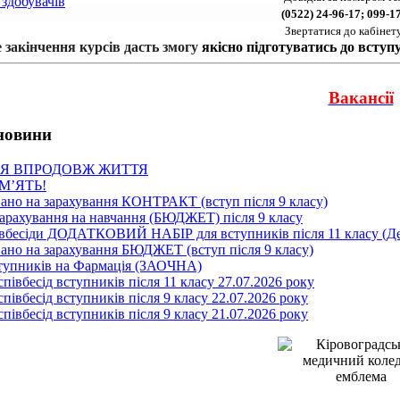
 здобувачів
 (0522) 24-96-17; 099-1
Звертатися до кабінет
 закінчення курсів дасть змогу 
якісно підготуватись до вступ
Вакансії
новини
Я ВПРОДОВЖ ЖИТТЯ
МʼЯТЬ!
ано на зарахування КОНТРАКТ (вступ після 9 класу)
зарахування на навчання (БЮДЖЕТ) після 9 класу
івбесіди ДОДАТКОВИЙ НАБІР для вступників після 11 класу (Де
ано на зарахування БЮДЖЕТ (вступ після 9 класу)
тупників на Фармація (ЗАОЧНА)
співбесід вступників після 11 класу 27.07.2026 року
співбесід вступників після 9 класу 22.07.2026 року
співбесід вступників після 9 класу 21.07.2026 року