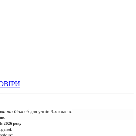
ОВІРИ
ови та біології
для учнів 9-х класів.
яв.
 2026 року 
групи).
лефону: