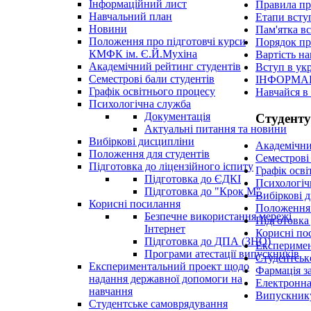
Інформаційний лист
Правила пр
Навчальний план
Етапи всту
Новини
Пам'ятка в
Положення про підготовчі курси
Порядок пр
КМФК ім. Є.Й.Мухіна
Вартість н
Академічний рейтинг студентів
Вступ в укр
Семестрові бали студентів
ІНФОРМАЦ
Графік освітнього процесу
Навчайся в 
Психологічна служба
Документація
Студенту
Актуальні питання та новини
Вибіркові дисципліни
Академічни
Положення для студентів
Семестрові 
Підготовка до ліцензійного іспиту
Графік осв
Підготовка до ЄДКІ
Психологіч
Підготовка до "Крок М"
Вибіркові 
Корисні посилання
Положення 
Безпечне використання мережі
Підготовка 
Інтернет
Корисні по
Підготовка до ДПА (ЗНО)
Експеримен
Програми атестації випускників
Студентськ
Експериментальний проект щодо
Фармація з
надання державної допомоги на
Електронна
навчання
Випускник
Студентське самоврядування