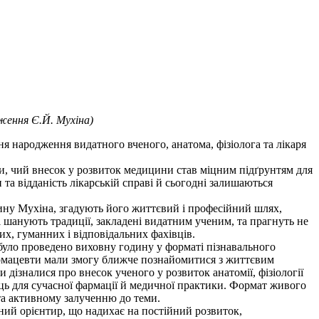
дження Є.Й. Мухіна)
ня народження видатного вченого, анатома, фізіолога та лікаря
ни, чий внесок у розвиток медицини став міцним підґрунтям для
 та відданість лікарській справі й сьогодні залишаються
ину Мухіна, згадують його життєвий і професійний шлях,
шанують традиції, закладені видатним ученим, та прагнуть не
х, гуманних і відповідальних фахівців.
було проведено виховну годину у форматі пізнавального
армацевти мали змогу ближче познайомитися з життєвим
дізналися про внесок ученого у розвиток анатомії, фізіології
ць для сучасної фармації й медичної практики. Формат живого
 та активному залученню до теми.
овний орієнтир, що надихає на постійний розвиток,