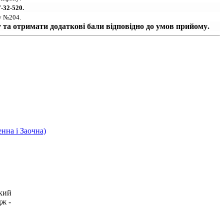
7-32-520.
у №204.
у та отримати додаткові бали відповідно до умов прийому
.
нна і Заочна)