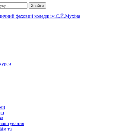
Знайти
 курси
к
ями
цю
ад
влаштування
ти
там та