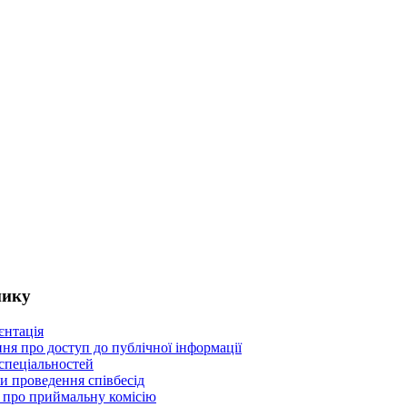
Kirovohrad Mukhin M
Professional Co
address: Studentskyi B
Kropyvnytskyi, Ukrai
+38(0522) 
телефон:
medcollege201
e-mail:
Кіровоградський медич
коледж ім. Є.Й. 
адреса: Студентський 
м.Кропивницький, Укр
+38(0522) 
телефон:
medcollege201
e-mail:
нику
єнтація
я про доступ до публічної інформації
 спеціальностей
и проведення співбесід
про приймальну комісію