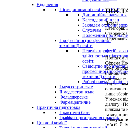
Відділення
ПОСТА
Післядипломної освіти та БПР
Дистанційне навчання
Календарний план
Деталі
Закладам охорони здор
Категорія:
Слухачам
Створено: 
Положення про відділ
Перегляди:
Професійної (професійно-
технічної) освіти
Перелік професій за я
здійснюється підготовк
Протягом лю
освіти
Єфрема Йос
Свідоцтво про атестац
Вже 58 рокі
професійної (професій
становлення
технічної) освіти
прикладом 
Робочі навчальні прог
Під час па
І медсестринське
осмислюють
ІІ медсестринське
лише зберіг
Фельдшерське
У межах ві
Фармацевтичне
діалогу «П
Практична підготовка
шляхом та н
Практичні бази
та медицин
Графіки проходження практик
спілкування
Циклові комісії
Ім’я Є. Й. 
Тижні циклових комісій