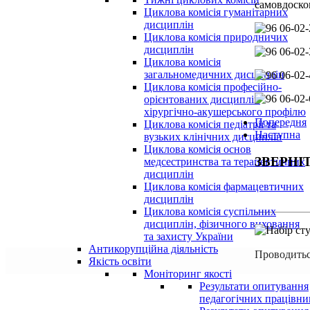
самовдоско
Циклова комісія гуманітарних
дисциплін
Циклова комісія природничих
дисциплін
Циклова комісія
загальномедичних дисциплін
Циклова комісія професійно-
орієнтованих дисциплін
хірургічно-акушерського профілю
Попередня
Циклова комісія педіатрії та
Наступна
вузьких клінічних дисциплін
Циклова комісія основ
ЗВЕРНІ
медсестринства та терапевтичних
дисциплін
Циклова комісія фармацевтичних
дисциплін
Циклова комісія суспільних
дисциплін, фізичного виховання
та захисту України
Антикорупційна діяльність
Проводитьс
Якість освіти
Моніторинг якості
Результати опитування
педагогічних працівни