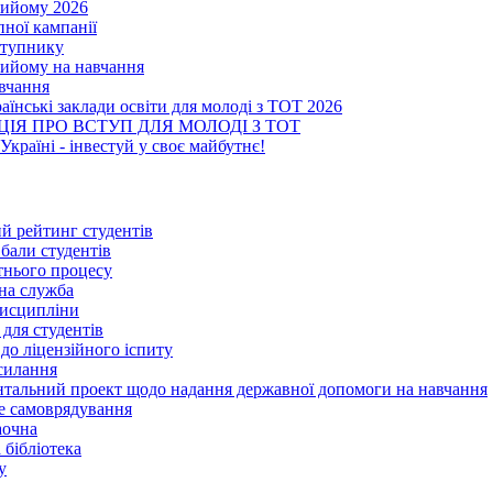
ийому 2026
пної кампанії
ступнику
ийому на навчання
авчання
аїнські заклади освіти для молоді з ТОТ 2026
ІЯ ПРО ВСТУП ДЛЯ МОЛОДІ З ТОТ
Україні - інвестуй у своє майбутнє!
й рейтинг студентів
бали студентів
ітнього процесу
на служба
дисципліни
для студентів
до ліцензійного іспиту
силання
тальний проект щодо надання державної допомоги на навчання
е самоврядування
аочна
 бібліотека
у