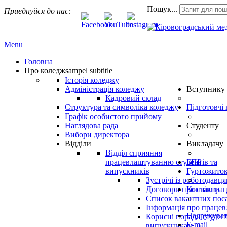
Пошук...
Приєднуйся до нас:
Menu
Головна
Про коледж
sampel subtitle
Історія коледжу
Адміністрація коледжу
Вступнику
Кадровий склад
Структура та символіка коледжу
Підготовчі
Графік особистого прийому
Наглядова рада
Студенту
Вибори директора
Відділи
Викладачу
Відділ сприяння
працевлаштуванню студентів та
БПР
випускників
Гуртожито
Зустрічі із роботодавц
Договори про співпра
Контакти
Список вакантних пос
Інформація про праце
Надрукува
Корисні поради студен
E-mail
випускникам