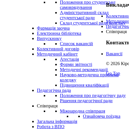
Положення про студентське
Виклада
самоврядування
Адміністративний склад
Колективни
студентської ради
Методичний
Склад студентської ради коледжу
Педагогічн
Фармація заочна
Співпраця
Електронна бібліотека
Випускнику
Контакт
Список вакансій
Колективний договір
Вакансії
Методичний кабінет
Атестація
© 2026 Кір
Форми звітності
Методичні рекомендації
Go Top
Науково-методична проблема
коледжу
Підвищення кваліфікації
Педагогічна рада
Положення про педагогічну раду
Рішення педагогічної ради
Співпраця
Міжнародна співпраця
Ознайомча поїздка
Загальна інформація
Робота з ВПО