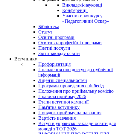
Викладачі-науковці
Конференції
Учасники конкурсу
«Педагогічний Оскар»
Бібліотека
Статут
Освітні програми
Освітньо-професійні програми
Платні послуги
Звіти закладу освіти
Вступнику
Профорієнтація
Положення про доступ до публічної
інформації
Ліцензії спеціальностей
Програми проведення співбесід
Положення про приймальну комісію
Правила прийому 2026
Етапи вступної кампанії
Пам'ятка вступнику
Порядок прийому на навчання
Вартість навчання
Вступ в українські заклади освіти для
молоді з ТОТ 2026