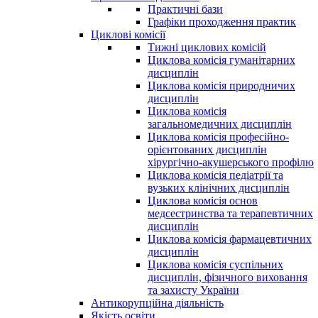
Практичні бази
Графіки проходження практик
Циклові комісії
Тижні циклових комісій
Циклова комісія гуманітарних
дисциплін
Циклова комісія природничих
дисциплін
Циклова комісія
загальномедичних дисциплін
Циклова комісія професійно-
орієнтованих дисциплін
хірургічно-акушерського профілю
Циклова комісія педіатрії та
вузьких клінічних дисциплін
Циклова комісія основ
медсестринства та терапевтичних
дисциплін
Циклова комісія фармацевтичних
дисциплін
Циклова комісія суспільних
дисциплін, фізичного виховання
та захисту України
Антикорупційна діяльність
Якість освіти