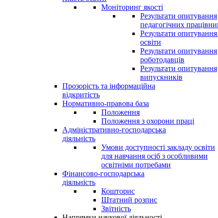
Моніторинг якості
Результати опитування
педагогічних працівни
Результати опитування
освіти
Результати опитування
роботодавців
Результати опитування
випускників
Прозорість та інформаційна
відкритість
Нормативно-правова база
Положення
Положення з охорони праці
Адміністративно-господарська
діяльність
Умови доступності закладу освіти
для навчання осіб з особливими
освітніми потребами
Фінансово-господарська
діяльність
Кошторис
Штатний розпис
Звітність
Напрямки наукової діяльності