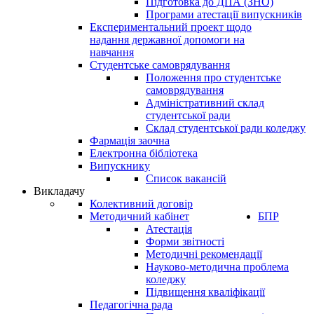
Підготовка до ДПА (ЗНО)
Програми атестації випускників
Експериментальний проект щодо
надання державної допомоги на
навчання
Студентське самоврядування
Положення про студентське
самоврядування
Адміністративний склад
студентської ради
Склад студентської ради коледжу
Фармація заочна
Електронна бібліотека
Випускнику
Список вакансій
Викладачу
Колективний договір
Методичний кабінет
БПР
Атестація
Форми звітності
Методичні рекомендації
Науково-методична проблема
коледжу
Підвищення кваліфікації
Педагогічна рада