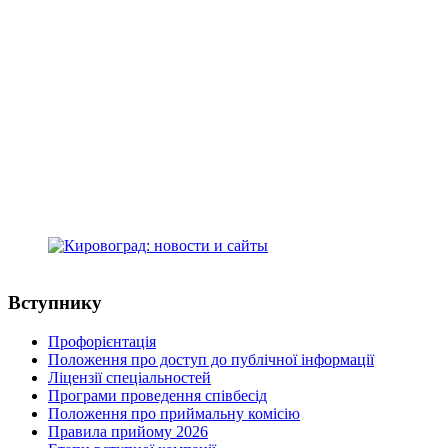
Kirovohrad Mukhin Medical
Professional College
address: Studentskyi Boulevard, 16
Kropyvnytskyi, Ukraine, 25015
+38(0522) 24-96-17
телефон:
medcollege2014@ukr.net
e-mail:
Кіровоградський медичний фаховий
коледж ім. Є.Й. Мухіна
адреса: Студентський бульвар, 16
м.Кропивницький, Україна, 25015
+38(0522) 24-96-17
телефон:
medcollege2014@ukr.net
e-mail:
Вступнику
Профорієнтація
Положення про доступ до публічної інформації
Ліцензії спеціальностей
Програми проведення співбесід
Положення про приймальну комісію
Правила прийому 2026