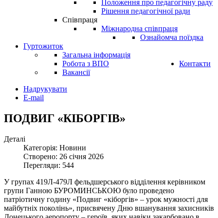
Положення про педагогічну раду
Рішення педагогічної ради
Співпраця
Міжнародна співпраця
Ознайомча поїздка
Гуртожиток
Загальна інформація
Робота з ВПО
Контакти
Вакансії
Надрукувати
E-mail
ПОДВИГ «КІБОРГІВ»
Деталі
Категорія: Новини
Створено: 26 січня 2026
Перегляди: 544
У групах 419Л-479Л фельдшерського відділення керівником
групи Ганною БУРОМИНСЬКОЮ було проведено
патріотичну годину «Подвиг «кіборгів» – урок мужності для
майбутніх поколінь», присвячену Дню вшанування захисників
Донецького аеропорту – героїв, яких навіки закарбовано в