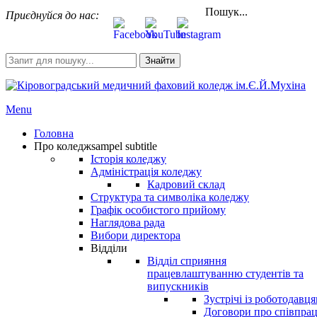
Пошук...
Приєднуйся до нас:
Знайти
Menu
Головна
Про коледж
sampel subtitle
Історія коледжу
Адміністрація коледжу
Кадровий склад
Структура та символіка коледжу
Графік особистого прийому
Наглядова рада
Вибори директора
Відділи
Відділ сприяння
працевлаштуванню студентів та
випускників
Зустрічі із роботодавц
Договори про співпра