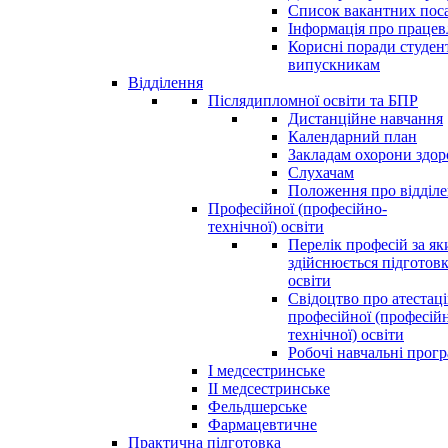
Список вакантних пос
Інформація про праце
Корисні поради студен
випускникам
Відділення
Післядипломної освіти та БПР
Дистанційне навчання
Календарний план
Закладам охорони здор
Слухачам
Положення про відділ
Професійної (професійно-
технічної) освіти
Перелік професій за я
здійснюється підготовк
освіти
Свідоцтво про атестац
професійної (професій
технічної) освіти
Робочі навчальні прог
І медсестринське
ІІ медсестринське
Фельдшерське
Фармацевтичне
Практична підготовка