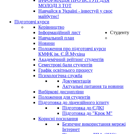
ІНФОРМАЦІЯ ПРО ВСТУП ДЛЯ
МОЛОДІ З ТОТ
Навчайся в Україні - інвестуй у своє
майбутнє!
Підготовчі курси
Керівництво
Інформаційний лист
Студенту
Навчальний план
Новини
Положення про підготовчі курси
КМФК ім. Є.Й.Мухіна
Академічний рейтинг студентів
Семестрові бали студентів
Графік освітнього процесу
Психологічна служба
Документація
Актуальні питання та новини
Вибіркові дисципліни
Положення для студентів
Підготовка до ліцензійного іспиту
Підготовка до ЄДКІ
Підготовка до "Крок М"
Корисні посилання
Безпечне використання мережі
Інтернет