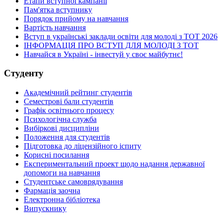
Етапи вступної кампанії
Пам'ятка вступнику
Порядок прийому на навчання
Вартість навчання
Вступ в українські заклади освіти для молоді з ТОТ 2026
ІНФОРМАЦІЯ ПРО ВСТУП ДЛЯ МОЛОДІ З ТОТ
Навчайся в Україні - інвестуй у своє майбутнє!
Студенту
Академічний рейтинг студентів
Семестрові бали студентів
Графік освітнього процесу
Психологічна служба
Вибіркові дисципліни
Положення для студентів
Підготовка до ліцензійного іспиту
Корисні посилання
Експериментальний проект щодо надання державної
допомоги на навчання
Студентське самоврядування
Фармація заочна
Електронна бібліотека
Випускнику